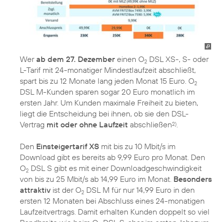
Wer
ab dem 27. Dezember
einen O
DSL XS-, S- oder
2
L-Tarif mit 24-monatiger Mindestlaufzeit abschließt,
spart bis zu 12 Monate lang jeden Monat 15 Euro. O
2
DSL M-Kunden sparen sogar 20 Euro monatlich im
ersten Jahr. Um Kunden maximale Freiheit zu bieten,
liegt die Entscheidung bei ihnen, ob sie den DSL-
Vertrag
mit oder ohne Laufzeit
abschließen
.
2)
Den
Einsteigertarif XS
mit bis zu 10 Mbit/s im
Download gibt es bereits ab 9,99 Euro pro Monat. Den
O
DSL S gibt es mit einer Downloadgeschwindigkeit
2
von bis zu 25 Mbit/s ab 14,99 Euro im Monat.
Besonders
attraktiv
ist der O
DSL M für nur 14,99 Euro in den
2
ersten 12 Monaten bei Abschluss eines 24-monatigen
Laufzeitvertrags. Damit erhalten Kunden doppelt so viel