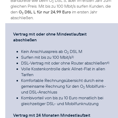
Bandbreite wie beim O
DSL S, aber im ersten Jahr zum
2
gleichen Preis. Mit bis zu 100 Mbit/s surfen Kunden, die
den
O
DSL L für nur 24,99 Euro
im ersten Jahr
2
abschließen.
Vertrag mit oder ohne Mindestlaufzeit
abschließen
Kein Anschlusspreis ab O
DSL M
2
Surfen mit bis zu 100 Mbit/s
3)
DSL-Vertrag mit oder ohne Router abschließen
4)
Volle Kostenkontrolle dank Allnet-Flat in allen
Tarifen
Komfortable Rechnungsübersicht durch eine
gemeinsame Rechnung für den O
Mobilfunk-
2
und DSL-Anschluss
Kombivorteil von bis zu 10 Euro monatlich bei
gleichzeitiger DSL- und Mobilfunknutzung
Vertrag mit 24 Monaten Mindestlaufzeit