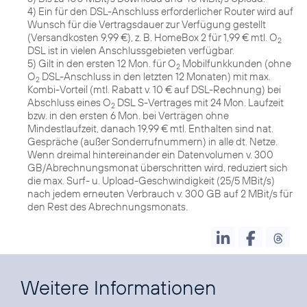
4) Ein für den DSL-Anschluss erforderlicher Router wird auf
Wunsch für die Vertragsdauer zur Verfügung gestellt
(Versandkosten 9,99 €), z. B. HomeBox 2 für 1,99 € mtl. O
2
DSL ist in vielen Anschlussgebieten verfügbar.
5) Gilt in den ersten 12 Mon. für O
Mobilfunkkunden (ohne
2
O
DSL-Anschluss in den letzten 12 Monaten) mit max.
2
Kombi-Vorteil (mtl. Rabatt v. 10 € auf DSL-Rechnung) bei
Abschluss eines O
DSL S-Vertrages mit 24 Mon. Laufzeit
2
bzw. in den ersten 6 Mon. bei Verträgen ohne
Mindestlaufzeit, danach 19,99 € mtl. Enthalten sind nat.
Gespräche (außer Sonderrufnummern) in alle dt. Netze.
Wenn dreimal hintereinander ein Datenvolumen v. 300
GB/Abrechnungsmonat überschritten wird, reduziert sich
die max. Surf- u. Upload-Geschwindigkeit (25/5 MBit/s)
nach jedem erneuten Verbrauch v. 300 GB auf 2 MBit/s für
den Rest des Abrechnungsmonats.
Weitere Informationen