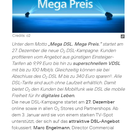
Credits: o2
Unter dem Motto
„Mega DSL. Mega Preis.”
startet am
27. Dezember die neue O
DSL-Kampagne. Kunden
2
profitieren vom Angebot aus günstigen Einsteiger-
Tarifen ab 9,99 Euro bis hin zu
superschnellem VDSL
mit bis zu 100 Mbit/s. Gleichzeitig können sie bei
Abschluss des O
DSL M bis zu 340 Euro sparen
. Alle
1)
2
DSL-Tarife sind auch ohne Laufzeit erhältlich. Damit
bietet O
den Kunden bei Mobilfunk wie DSL die mobile
2
Freiheit für ihr
digitales Leben.
Die neue DSL-Kampagne startet am
27. Dezember
online sowie in allen O
Stores und Partnershops. Ab
2
dem 3. Januar wird sie von einem starken TV-Spot
unterstützt, der sich auf das
attraktive DSL-Angebot
fokussiert.
Marc Engelmann
, Director Commercial