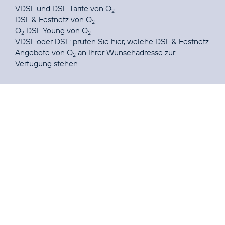
VDSL und DSL-Tarife
von O
2
DSL & Festnetz
von O
2
O
DSL Young
von O
2
2
VDSL oder DSL: prüfen Sie
hier
, welche DSL & Festnetz
Angebote von O
an Ihrer Wunschadresse zur
2
Verfügung stehen