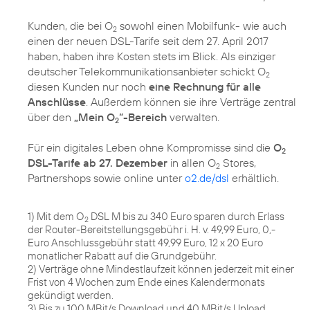
Kunden, die bei O
sowohl einen Mobilfunk- wie auch
2
einen der neuen DSL-Tarife seit dem 27. April 2017
haben, haben ihre Kosten stets im Blick. Als einziger
deutscher Telekommunikationsanbieter schickt O
2
diesen Kunden nur noch
eine Rechnung für alle
Anschlüsse
. Außerdem können sie ihre Verträge zentral
über den
„Mein O
“-Bereich
verwalten.
2
Für ein digitales Leben ohne Kompromisse sind die
O
2
DSL-Tarife ab 27. Dezember
in allen O
Stores,
2
Partnershops sowie online unter
o2.de/dsl
erhältlich.
1) Mit dem O
DSL M bis zu 340 Euro sparen durch Erlass
2
der Router-Bereitstellungsgebühr i. H. v. 49,99 Euro, 0,-
Euro Anschlussgebühr statt 49,99 Euro, 12 x 20 Euro
monatlicher Rabatt auf die Grundgebühr.
2) Verträge ohne Mindestlaufzeit können jederzeit mit einer
Frist von 4 Wochen zum Ende eines Kalendermonats
gekündigt werden.
3) Bis zu 100 MBit/s Download und 40 MBit/s Upload.