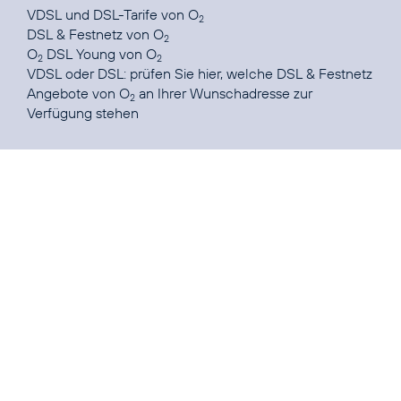
VDSL und DSL-Tarife
von O
2
DSL & Festnetz
von O
2
O
DSL Young
von O
2
2
VDSL oder DSL: prüfen Sie
hier
, welche DSL & Festnetz
Angebote von O
an Ihrer Wunschadresse zur
2
Verfügung stehen