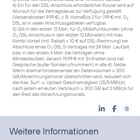
4) Ein für den DSL-Anschluss erforderlicher Router wird auf
Wunsch für die Vertragsdauer zur Verfügung gestellt
(Versandkosten 9,99 €), z. B. HomeBox 2 für 1,99 € mtl. O
2
DSL ist in vielen Anschlussgebieten verfügbar.
5) Gilt in den ersten 12 Mon. für O
Mobilfunkkunden (ohne
2
O
DSL-Anschluss in den letzten 12 Monaten) mit max.
2
Kombi-Vorteil (mtl. Rabatt v. 10 € auf DSL-Rechnung) bei
Abschluss eines O
DSL S-Vertrages mit 24 Mon. Laufzeit
2
bzw. in den ersten 6 Mon. bei Verträgen ohne
Mindestlaufzeit, danach 19,99 € mtl. Enthalten sind nat.
Gespräche (außer Sonderrufnummern) in alle dt. Netze.
Wenn dreimal hintereinander ein Datenvolumen v. 300
GB/Abrechnungsmonat überschritten wird, reduziert sich
die max. Surf- u. Upload-Geschwindigkeit (25/5 MBit/s)
nach jedem erneuten Verbrauch v. 300 GB auf 2 MBit/s für
den Rest des Abrechnungsmonats.
Weitere Informationen