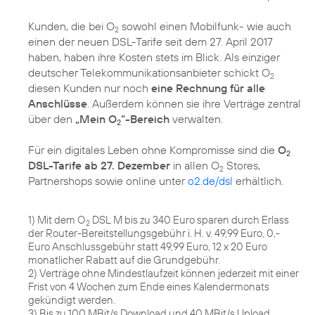
Kunden, die bei O
sowohl einen Mobilfunk- wie auch
2
einen der neuen DSL-Tarife seit dem 27. April 2017
haben, haben ihre Kosten stets im Blick. Als einziger
deutscher Telekommunikationsanbieter schickt O
2
diesen Kunden nur noch
eine Rechnung für alle
Anschlüsse
. Außerdem können sie ihre Verträge zentral
über den
„Mein O
“-Bereich
verwalten.
2
Für ein digitales Leben ohne Kompromisse sind die
O
2
DSL-Tarife ab 27. Dezember
in allen O
Stores,
2
Partnershops sowie online unter
o2.de/dsl
erhältlich.
1) Mit dem O
DSL M bis zu 340 Euro sparen durch Erlass
2
der Router-Bereitstellungsgebühr i. H. v. 49,99 Euro, 0,-
Euro Anschlussgebühr statt 49,99 Euro, 12 x 20 Euro
monatlicher Rabatt auf die Grundgebühr.
2) Verträge ohne Mindestlaufzeit können jederzeit mit einer
Frist von 4 Wochen zum Ende eines Kalendermonats
gekündigt werden.
3) Bis zu 100 MBit/s Download und 40 MBit/s Upload.