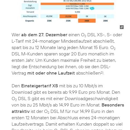
Wer
ab dem 27. Dezember
einen O
DSL XS-, S- oder
2
L-Tarif mit 24-monatiger Mindestlaufzeit abschließt,
spart bis zu 12 Monate lang jeden Monat 15 Euro. O
2
DSL M-Kunden sparen sogar 20 Euro monatlich im
ersten Jahr. Um Kunden maximale Freiheit zu bieten,
liegt die Entscheidung bei ihnen, ob sie den DSL-
Vertrag
mit oder ohne Laufzeit
abschließen
.
2)
Den
Einsteigertarif XS
mit bis zu 10 Mbit/s im
Download gibt es bereits ab 9,99 Euro pro Monat. Den
O
DSL S gibt es mit einer Downloadgeschwindigkeit
2
von bis zu 25 Mbit/s ab 14,99 Euro im Monat.
Besonders
attraktiv
ist der O
DSL M für nur 14,99 Euro in den
2
ersten 12 Monaten bei Abschluss eines 24-monatigen
Laufzeitvertrags. Damit erhalten Kunden doppelt so viel