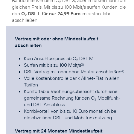
Bandbreite wie beim O
DSL S, aber im ersten Jahr zum
2
gleichen Preis. Mit bis zu 100 Mbit/s surfen Kunden, die
den
O
DSL L für nur 24,99 Euro
im ersten Jahr
2
abschließen.
Vertrag mit oder ohne Mindestlaufzeit
abschließen
Kein Anschlusspreis ab O
DSL M
2
Surfen mit bis zu 100 Mbit/s
3)
DSL-Vertrag mit oder ohne Router abschließen
4)
Volle Kostenkontrolle dank Allnet-Flat in allen
Tarifen
Komfortable Rechnungsübersicht durch eine
gemeinsame Rechnung für den O
Mobilfunk-
2
und DSL-Anschluss
Kombivorteil von bis zu 10 Euro monatlich bei
gleichzeitiger DSL- und Mobilfunknutzung
Vertrag mit 24 Monaten Mindestlaufzeit