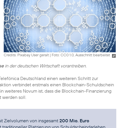
Credits: Pixabay User geralt
|
Foto: CC0 1.0, Ausschnitt bearbeitet
se
in der deutschen Wirtschaft vorantreiben.
elefónica Deutschland einen weiteren Schritt zur
saktion verbindet erstmals einen Blockchain-Schuldschein
 Ein weiteres Novum ist, dass die Blockchain-Finanzierung
 werden soll.
mit Zielvolumen von insgesamt
200 Mio. Euro
t traditioneller Platzierung von Schuldscheindarlehen