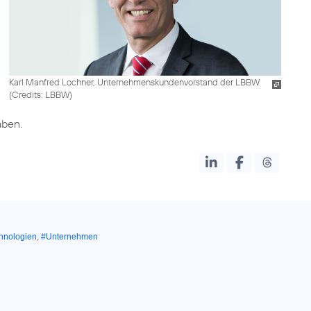
Karl Manfred Lochner, Unternehmenskundenvorstand der LBBW
(
Credits: LBBW
)
aben.
hnologien
,
#Unternehmen