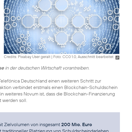
Credits: Pixabay User geralt
|
Foto: CC0 1.0, Ausschnitt bearbeitet
se
in der deutschen Wirtschaft vorantreiben.
elefónica Deutschland einen weiteren Schritt zur
saktion verbindet erstmals einen Blockchain-Schuldschein
 Ein weiteres Novum ist, dass die Blockchain-Finanzierung
 werden soll.
mit Zielvolumen von insgesamt
200 Mio. Euro
t traditioneller Platzierung von Schuldscheindarlehen