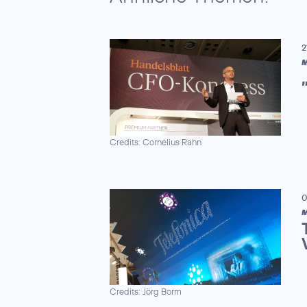
2
M
Credits: Cornelius Rahn
0
M
Credits: Jörg Borm