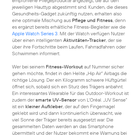
empfohlene Pflegeprodukte angezeigt, die auf den
jeweiligen Hauttyp abgestimmt sind. Kunden, die dieses
Gesundheits-Gadget zukünftig nutzen, erhalten also
eine optimale Mischung aus
Pflege und Fitness
, denn
es ergänzt bereits erhältliche Fitness-Begleiter wie die
Apple Watch Series 3
. Mit der Watch verfügen Nutzer
über einen intelligenten
Aktivitäten-Tracker
, der sie
über ihre Fortschritte beim Laufen, Fahrradfahren oder
Schwimmen informiert.
Wer bei seinem
Fitness-Workout
auf Nummer sicher
gehen möchte, findet in den Helite „Hip Air“ Airbags die
richtige Lösung. Der ein Kilogramm schwere Hüftgürtel
öffnet sich, sobald sich ein Sturz des Trägers anbahnt.
Ein interessantes Wearable für das Outdoor-Workout ist
zudem der
smarte UV-Sensor
von L’Oréal. „UV Sense“
ist ein
kleiner Aufkleber
, der auf den Fingernagel
geklebt wird und dann kontinuierlich überwacht, wie
viel Sonne der Träger bereits ausgesetzt war. Die
gesammelten Daten werden an das Smartphone
übermittelt und der Nutzer bekommt eine Warnung bei