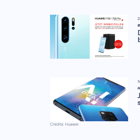
2
B
1
H
Credits: Huawei