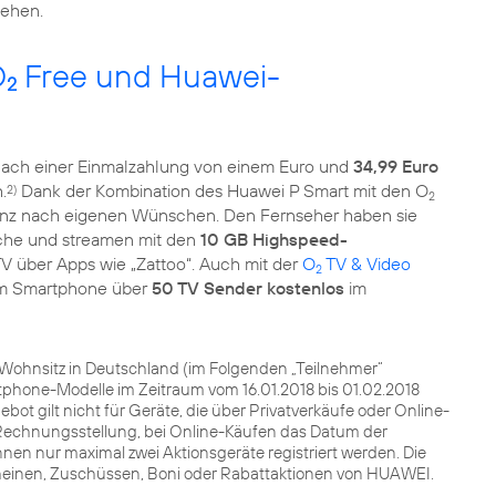
ehen.
O
Free und Huawei-
2
nach einer Einmalzahlung von einem Euro und
34,99 Euro
.
Dank der Kombination des Huawei P Smart mit den O
2)
2
nz nach eigenen Wünschen. Den Fernseher haben sie
sche und streamen mit den
10 GB Highspeed-
V über Apps wie „Zattoo“. Auch mit der
O
TV & Video
2
m Smartphone über
50 TV Sender kostenlos
im
t Wohnsitz in Deutschland (im Folgenden „Teilnehmer“
phone-Modelle im Zeitraum vom 16.01.2018 bis 01.02.2018
bot gilt nicht für Geräte, die über Privatverkäufe oder Online-
Rechnungsstellung, bei Online-Käufen das Datum der
en nur maximal zwei Aktionsgeräte registriert werden. Die
cheinen, Zuschüssen, Boni oder Rabattaktionen von HUAWEI.