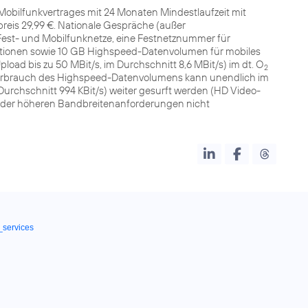
Mobilfunkvertrages mit 24 Monaten Mindestlaufzeit mit
preis 29,99 €. Nationale Gespräche (außer
est- und Mobilfunknetze, eine Festnetznummer für
tionen sowie 10 GB Highspeed-Datenvolumen für mobiles
pload bis zu 50 MBit/s, im Durchschnitt 8,6 MBit/s) im dt. O
2
erbrauch des Highspeed-Datenvolumens kann unendlich im
rchschnitt 994 KBit/s) weiter gesurft werden (HD Video-
der höheren Bandbreitenanforderungen nicht
_services