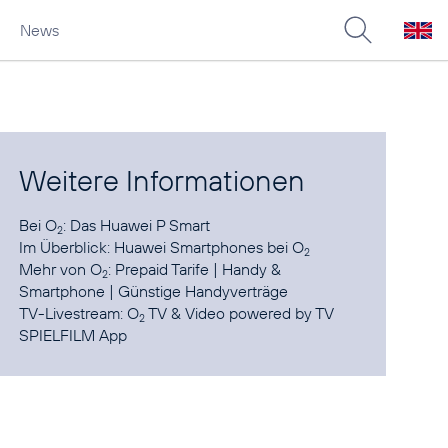
News
Weitere Informationen
Bei O
:
Das Huawei P Smart
2
Im Überblick:
Huawei Smartphones bei O
2
Mehr von O
:
Prepaid Tarife
|
Handy &
2
Smartphone
|
Günstige Handyverträge
TV-Livestream:
O
TV & Video powered by TV
2
SPIELFILM App