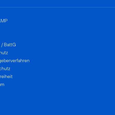
AMP
 / BattG
hutz
geberverfahren
chutz
reiheit
um