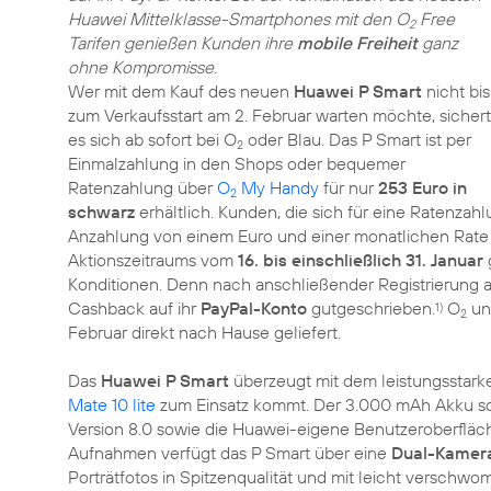
Huawei Mittelklasse-Smartphones mit den O
Free
2
Tarifen genießen Kunden ihre
mobile Freiheit
ganz
ohne Kompromisse.
Wer mit dem Kauf des neuen
Huawei P Smart
nicht bis
zum Verkaufsstart am 2. Februar warten möchte, sichert
es sich ab sofort bei O
oder Blau. Das P Smart ist per
2
Einmalzahlung in den Shops oder bequemer
Ratenzahlung über
O
My Handy
für nur
253 Euro in
2
schwarz
erhältlich. Kunden, die sich für eine Ratenza
Anzahlung von einem Euro und einer monatlichen Rate 
Aktionszeitraums vom
16. bis einschließlich 31. Januar
Konditionen. Denn nach anschließender Registrierung 
Cashback auf ihr
PayPal-Konto
gutgeschrieben.
O
un
1)
2
Februar direkt nach Hause geliefert.
Das
Huawei P Smart
überzeugt mit dem leistungsstark
Mate 10 lite
zum Einsatz kommt. Der 3.000 mAh Akku so
Version 8.0 sowie die Huawei-eigene Benutzeroberfläche 
Aufnahmen verfügt das P Smart über eine
Dual-Kamer
Porträtfotos in Spitzenqualität und mit leicht versch