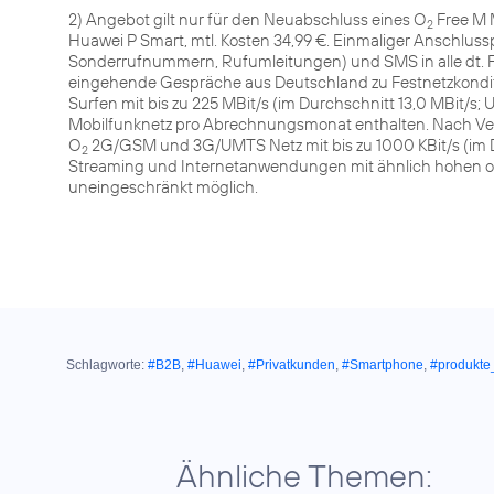
2) Angebot gilt nur für den Neuabschluss eines O
Free M 
2
Huawei P Smart, mtl. Kosten 34,99 €. Einmaliger Anschluss
Sonderrufnummern, Rufumleitungen) und SMS in alle dt. F
eingehende Gespräche aus Deutschland zu Festnetzkondi
Surfen mit bis zu 225 MBit/s (im Durchschnitt 13,0 MBit/s; U
Mobilfunknetz pro Abrechnungsmonat enthalten. Nach V
O
2G/GSM und 3G/UMTS Netz mit bis zu 1000 KBit/s (im Du
2
Streaming und Internetanwendungen mit ähnlich hohen o
uneingeschränkt möglich.
Schlagworte:
#B2B
,
#Huawei
,
#Privatkunden
,
#Smartphone
,
#produkte
Ähnliche Themen: