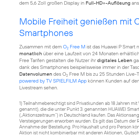
dem 5,6 Zoll großen Display in
Full-HD+-Auflösung
ans
Mobile Freiheit genießen mit 
Smartphones
Zusammen mit dem
O
Free M
ist das Huawei P Smart 
2
monatlich
über eine Laufzeit von 24 Monaten erhältlich
Free Tarifen gestalten die Nutzer ihr
digitales Leben
ga
dank des Smartphones beispielsweise immer in der Ta
Datenvolumen
des O
Free M bis zu 25 Stunden Live-T
2
powered by TV SPIELFILM App
können Kunden auf de
Livestream sehen.
1) Teilnahmeberechtigt sind Privatkunden ab 18 Jahren mi
genannt), die die unter Punkt 3. genannten HUAWEI Smart
(„Aktionszeitraum“) in Deutschland kaufen. Das Aktionsange
Versteigerungen erworben wurden. Es gilt das Datum der 
Annahme der Bestellung. Pro Haushalt und pro Person könn
Aktion ist nicht kombinierbar mit anderen Aktionen, Guts