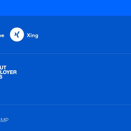
be
Xing
AMP