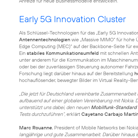
Anreize für neue Businessmodelle entwickeln.
Early 5G Innovation Cluster
Als Schlüssel-Technologien für das „Early 5G Innovation
Antennentechnologien
wie „Massive MIMO“ für hohe Ü
Edge Computing (MEC)“ auf der Backbone-Seite für ext
Ein
stabiles Kommunikationsumfeld
mit schnellen Antw
unter anderem für die Kommunikation im Maschinenumfel
oder bei der zuverlässigen Steuerung autonomer Fahr
Forschung liegt darüber hinaus auf der Bereitstellung
h
hochauflösender, bewegter Bilder im Virtual Reality-Be
„Die jetzt für Deutschland vereinbarte Zusammenarbeit i
aufbauend auf einer globalen Vereinbarung mit Nokia. D
unterstützt uns dabei, den neuen
Mobilfunk-Standard
Tests durchzuführen“,
erklärt
Cayetano Carbajo Martí
Marc Rouanne
, President of Mobile Networks bei Nokia
langjährige und gute Zusammenarbeit. Darüber hinaus ist