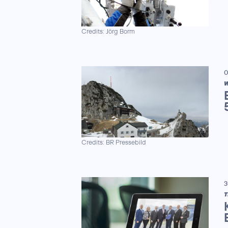
Credits: Jörg Borm
0
W
Credits: BR Pressebild
3
T