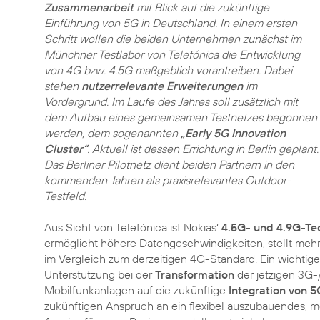
Zusammenarbeit
mit Blick auf die zukünftige
Einführung von 5G in Deutschland. In einem ersten
Schritt wollen die beiden Unternehmen zunächst im
Münchner Testlabor von Telefónica die Entwicklung
von 4G bzw. 4.5G maßgeblich vorantreiben. Dabei
stehen
nutzerrelevante Erweiterungen
im
Vordergrund. Im Laufe des Jahres soll zusätzlich mit
dem Aufbau eines gemeinsamen Testnetzes begonnen
werden, dem sogenannten
„Early 5G Innovation
Cluster“
. Aktuell ist dessen Errichtung in Berlin geplant.
Das Berliner Pilotnetz dient beiden Partnern in den
kommenden Jahren als praxisrelevantes Outdoor-
Testfeld.
Aus Sicht von Telefónica ist Nokias‘
4.5G- und 4.9G-Te
ermöglicht höhere Datengeschwindigkeiten, stellt mehr 
im Vergleich zum derzeitigen 4G-Standard. Ein wichtige
Unterstützung bei der
Transformation
der jetzigen 3G-/
Mobilfunkanlagen auf die zukünftige
Integration von 5
zukünftigen Anspruch an ein flexibel auszubauendes, 