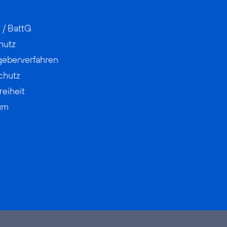
 / BattG
hutz
geberverfahren
chutz
reiheit
um