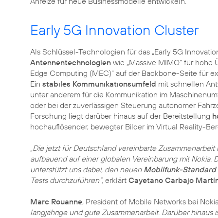
Anreize für neue Businessmodelle entwickeln.
Early 5G Innovation Cluster
Als Schlüssel-Technologien für das „Early 5G Innovation
Antennentechnologien
wie „Massive MIMO“ für hohe Ü
Edge Computing (MEC)“ auf der Backbone-Seite für ext
Ein
stabiles Kommunikationsumfeld
mit schnellen Antw
unter anderem für die Kommunikation im Maschinenumfel
oder bei der zuverlässigen Steuerung autonomer Fahr
Forschung liegt darüber hinaus auf der Bereitstellung
h
hochauflösender, bewegter Bilder im Virtual Reality-Be
„Die jetzt für Deutschland vereinbarte Zusammenarbeit i
aufbauend auf einer globalen Vereinbarung mit Nokia. D
unterstützt uns dabei, den neuen
Mobilfunk-Standard
Tests durchzuführen“,
erklärt
Cayetano Carbajo Martí
Marc Rouanne
, President of Mobile Networks bei Nokia
langjährige und gute Zusammenarbeit. Darüber hinaus ist