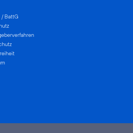
 / BattG
hutz
geberverfahren
chutz
reiheit
um