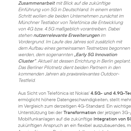
Zusammenarbeit
mit Blick auf die zukünftige
Einführung von 5G in Deutschland. In einem ersten
Schritt wollen die beiden Unternehmen zunächst im
Münchner Testlabor von Telefónica die Entwicklung
von 4G bzw. 4.5G maßgeblich vorantreiben. Dabei
stehen
nutzerrelevante Erweiterungen
im
Vordergrund. Im Laufe des Jahres soll zusätzlich mit
dem Aufbau eines gemeinsamen Testnetzes begonnen
werden, dem sogenannten
„Early 5G Innovation
Cluster“
. Aktuell ist dessen Errichtung in Berlin geplant.
Das Berliner Pilotnetz dient beiden Partnern in den
kommenden Jahren als praxisrelevantes Outdoor-
Testfeld.
Aus Sicht von Telefónica ist Nokias‘
4.5G- und 4.9G-Te
ermöglicht höhere Datengeschwindigkeiten, stellt mehr 
im Vergleich zum derzeitigen 4G-Standard. Ein wichtige
Unterstützung bei der
Transformation
der jetzigen 3G-/
Mobilfunkanlagen auf die zukünftige
Integration von 5
zukünftigen Anspruch an ein flexibel auszubauendes, 