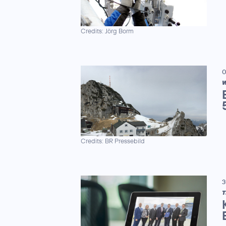
Credits: Jörg Borm
0
W
Credits: BR Pressebild
3
T