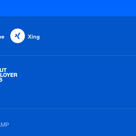
be
Xing
AMP