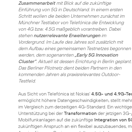
Zusammenarbeit
mit Blick auf die zukünftige
Einführung von 5G in Deutschland. In einem ersten
Schritt wollen die beiden Unternehmen zunächst im
Münchner Testlabor von Telefónica die Entwicklung
von 4G bzw. 4.5G maßgeblich vorantreiben. Dabei
stehen
nutzerrelevante Erweiterungen
im
Vordergrund. Im Laufe des Jahres soll zusätzlich mit
dem Aufbau eines gemeinsamen Testnetzes begonnen
werden, dem sogenannten
„Early 5G Innovation
Cluster“
. Aktuell ist dessen Errichtung in Berlin geplant.
Das Berliner Pilotnetz dient beiden Partnern in den
kommenden Jahren als praxisrelevantes Outdoor-
Testfeld.
Aus Sicht von Telefónica ist Nokias‘
4.5G- und 4.9G-Te
ermöglicht höhere Datengeschwindigkeiten, stellt mehr 
im Vergleich zum derzeitigen 4G-Standard. Ein wichtige
Unterstützung bei der
Transformation
der jetzigen 3G-/
Mobilfunkanlagen auf die zukünftige
Integration von 5
zukünftigen Anspruch an ein flexibel auszubauendes, 