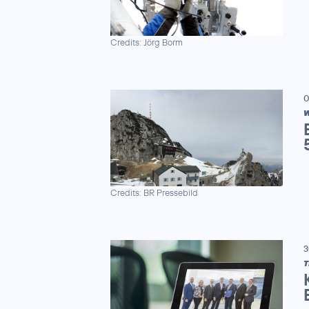
Credits: Jörg Borm
0
W
Credits: BR Pressebild
3
T