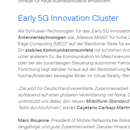
Anreize für neue Businessmodelle entwickeln.
Early 5G Innovation Cluster
Als Schlüssel-Technologien für das „Early 5G Innovation
Antennentechnologien
wie „Massive MIMO“ für hohe Ü
Edge Computing (MEC)“ auf der Backbone-Seite für ext
Ein
stabiles Kommunikationsumfeld
mit schnellen Antw
unter anderem für die Kommunikation im Maschinenumfel
oder bei der zuverlässigen Steuerung autonomer Fahr
Forschung liegt darüber hinaus auf der Bereitstellung
h
hochauflösender, bewegter Bilder im Virtual Reality-Be
„Die jetzt für Deutschland vereinbarte Zusammenarbeit i
aufbauend auf einer globalen Vereinbarung mit Nokia. D
unterstützt uns dabei, den neuen
Mobilfunk-Standard
Tests durchzuführen“,
erklärt
Cayetano Carbajo Martí
Marc Rouanne
, President of Mobile Networks bei Nokia
langjährige und gute Zusammenarbeit. Darüber hinaus ist