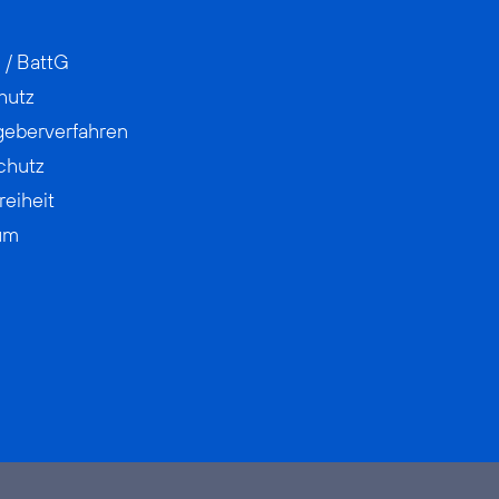
 / BattG
hutz
geberverfahren
chutz
reiheit
um