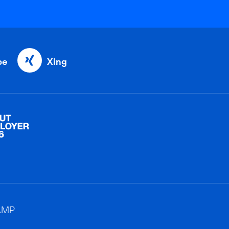
be
Xing
AMP