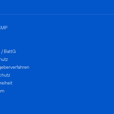
AMP
 / BattG
hutz
geberverfahren
chutz
reiheit
um