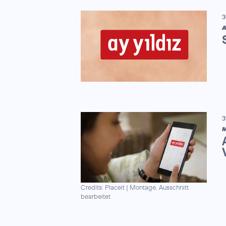
3
A
3
M
Credits: Placeit
|
Montage, Ausschnitt
bearbeitet