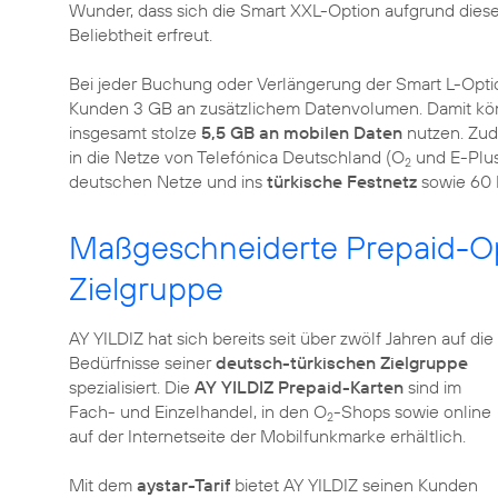
Wunder, dass sich die Smart XXL-Option aufgrund dies
Beliebtheit erfreut.
Bei jeder Buchung oder Verlängerung der Smart L-Optio
Kunden 3 GB an zusätzlichem Datenvolumen. Damit könne
insgesamt stolze
5,5 GB an mobilen Daten
nutzen. Zude
in die Netze von Telefónica Deutschland (O
und E-Plus
2
deutschen Netze und ins
türkische Festnetz
sowie 60 I
Maßgeschneiderte Prepaid-Op
Zielgruppe
AY YILDIZ hat sich bereits seit über zwölf Jahren auf die
Bedürfnisse seiner
deutsch-türkischen Zielgruppe
spezialisiert. Die
AY YILDIZ Prepaid-Karten
sind im
Fach- und Einzelhandel, in den O
-Shops sowie online
2
auf der Internetseite der Mobilfunkmarke erhältlich.
Mit dem
aystar-Tarif
bietet AY YILDIZ seinen Kunden