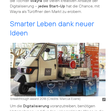
die Tochter
Wayra
die vielen kreativen Ansätze der
Digitalisierung –
jedes Start-Up
hat die Chance, mit
Wayra als Türöffner den Markt zu erobern.
Smarter Leben dank neuer
Ideen
breakthrough award 2018 (
Credits: Marcus Evans
)
Um die
Digitalisierung
voranzutreiben, benötigen