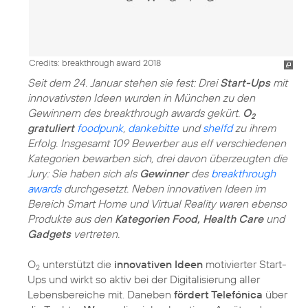
Credits: breakthrough award 2018
Seit dem 24. Januar stehen sie fest: Drei
Start-Ups
mit
innovativsten Ideen wurden in München zu den
Gewinnern des breakthrough awards gekürt.
O
2
gratuliert
foodpunk
,
dankebitte
und
shelfd
zu ihrem
Erfolg. Insgesamt 109 Bewerber aus elf verschiedenen
Kategorien bewarben sich, drei davon überzeugten die
Jury: Sie haben sich als
Gewinner
des
breakthrough
awards
durchgesetzt. Neben innovativen Ideen im
Bereich Smart Home und Virtual Reality waren ebenso
Produkte aus den
Kategorien Food, Health Care
und
Gadgets
vertreten.
O
unterstützt die
innovativen Ideen
motivierter Start-
2
Ups und wirkt so aktiv bei der Digitalisierung aller
Lebensbereiche mit. Daneben
fördert Telefónica
über