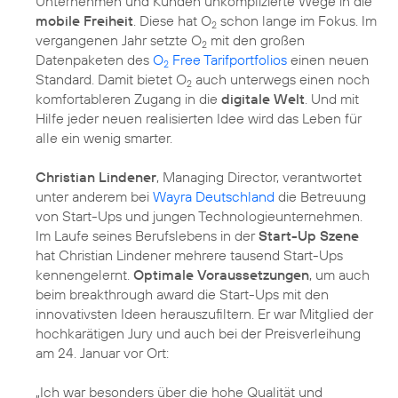
Unternehmen und Kunden unkomplizierte Wege in die
mobile Freiheit
. Diese hat O
schon lange im Fokus. Im
2
vergangenen Jahr setzte O
mit den großen
2
Datenpaketen des
O
Free Tarifportfolios
einen neuen
2
Standard. Damit bietet O
auch unterwegs einen noch
2
komfortableren Zugang in die
digitale Welt
. Und mit
Hilfe jeder neuen realisierten Idee wird das Leben für
alle ein wenig smarter.
Christian Lindener
, Managing Director, verantwortet
unter anderem bei
Wayra Deutschland
die Betreuung
von Start-Ups und jungen Technologieunternehmen.
Im Laufe seines Berufslebens in der
Start-Up Szene
hat Christian Lindener mehrere tausend Start-Ups
kennengelernt.
Optimale Voraussetzungen
, um auch
beim breakthrough award die Start-Ups mit den
innovativsten Ideen herauszufiltern. Er war Mitglied der
hochkarätigen Jury und auch bei der Preisverleihung
am 24. Januar vor Ort:
„Ich war besonders über die hohe Qualität und