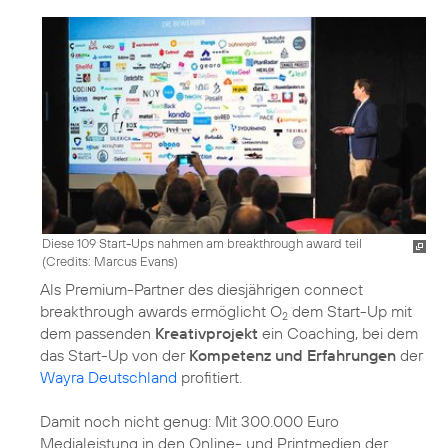
Diese 109 Start-Ups nahmen am breakthrough award teil
(
Credits: Marcus Evans
)
Als Premium-Partner des diesjährigen connect
breakthrough awards ermöglicht O
dem Start-Up mit
2
dem passenden
Kreativprojekt
ein Coaching, bei dem
das Start-Up von der
Kompetenz und Erfahrungen
der
Wayra Deutschland
profitiert.
Damit noch nicht genug: Mit 300.000 Euro
Medialeistung in den Online- und Printmedien der