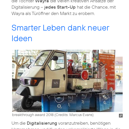
die Tochter
Wayra
die vielen kreativen Ansätze der
Digitalisierung –
jedes Start-Up
hat die Chance, mit
Wayra als Türöffner den Markt zu erobern.
Smarter Leben dank neuer
Ideen
breakthrough award 2018 (
Credits: Marcus Evans
)
Um die
Digitalisierung
voranzutreiben, benötigen