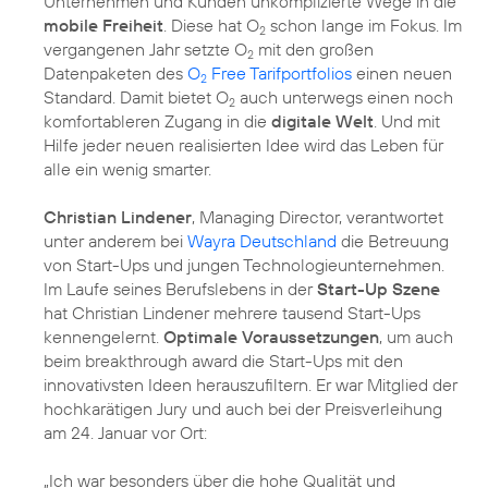
Unternehmen und Kunden unkomplizierte Wege in die
mobile Freiheit
. Diese hat O
schon lange im Fokus. Im
2
vergangenen Jahr setzte O
mit den großen
2
Datenpaketen des
O
Free Tarifportfolios
einen neuen
2
Standard. Damit bietet O
auch unterwegs einen noch
2
komfortableren Zugang in die
digitale Welt
. Und mit
Hilfe jeder neuen realisierten Idee wird das Leben für
alle ein wenig smarter.
Christian Lindener
, Managing Director, verantwortet
unter anderem bei
Wayra Deutschland
die Betreuung
von Start-Ups und jungen Technologieunternehmen.
Im Laufe seines Berufslebens in der
Start-Up Szene
hat Christian Lindener mehrere tausend Start-Ups
kennengelernt.
Optimale Voraussetzungen
, um auch
beim breakthrough award die Start-Ups mit den
innovativsten Ideen herauszufiltern. Er war Mitglied der
hochkarätigen Jury und auch bei der Preisverleihung
am 24. Januar vor Ort:
„Ich war besonders über die hohe Qualität und