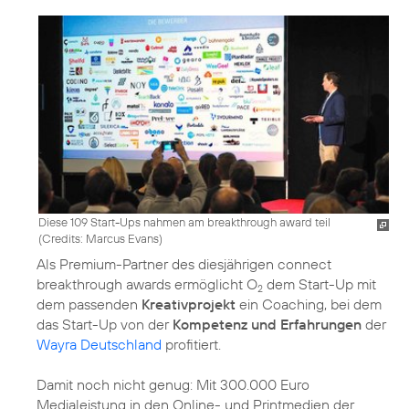
Diese 109 Start-Ups nahmen am breakthrough award teil
(
Credits: Marcus Evans
)
Als Premium-Partner des diesjährigen connect
breakthrough awards ermöglicht O
dem Start-Up mit
2
dem passenden
Kreativprojekt
ein Coaching, bei dem
das Start-Up von der
Kompetenz und Erfahrungen
der
Wayra Deutschland
profitiert.
Damit noch nicht genug: Mit 300.000 Euro
Medialeistung in den Online- und Printmedien der