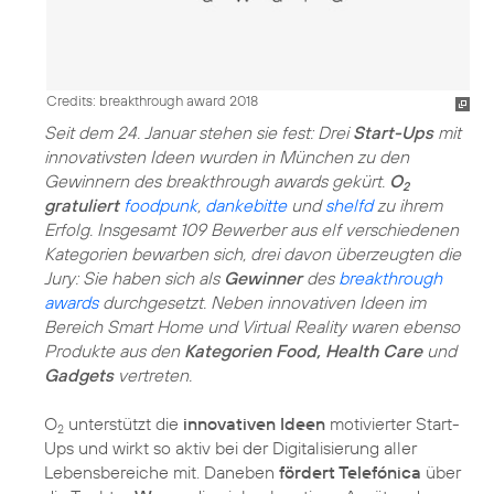
Credits: breakthrough award 2018
Seit dem 24. Januar stehen sie fest: Drei
Start-Ups
mit
innovativsten Ideen wurden in München zu den
Gewinnern des breakthrough awards gekürt.
O
2
gratuliert
foodpunk
,
dankebitte
und
shelfd
zu ihrem
Erfolg. Insgesamt 109 Bewerber aus elf verschiedenen
Kategorien bewarben sich, drei davon überzeugten die
Jury: Sie haben sich als
Gewinner
des
breakthrough
awards
durchgesetzt. Neben innovativen Ideen im
Bereich Smart Home und Virtual Reality waren ebenso
Produkte aus den
Kategorien Food, Health Care
und
Gadgets
vertreten.
O
unterstützt die
innovativen Ideen
motivierter Start-
2
Ups und wirkt so aktiv bei der Digitalisierung aller
Lebensbereiche mit. Daneben
fördert Telefónica
über