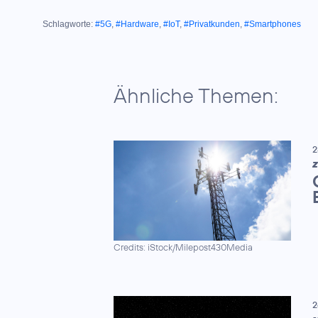
Schlagworte:
#5G
,
#Hardware
,
#IoT
,
#Privatkunden
,
#Smartphones
Ähnliche Themen:
2
Z
Credits: iStock/Milepost430Media
2