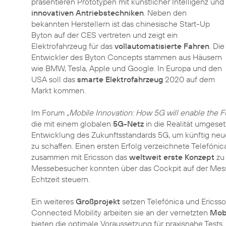
präsentieren Prototypen mit künstlicher Intelligenz und
innovativen Antriebstechniken
. Neben den
bekannten Herstellern ist das chinesische Start-Up
Byton auf der CES vertreten und zeigt ein
Elektrofahrzeug für das
vollautomatisierte Fahren
. Die
Entwickler des Byton Concepts stammen aus Häusern
wie BMW, Tesla, Apple und Google. In Europa und den
USA soll das
smarte Elektrofahrzeug
2020 auf dem
Markt kommen.
Im Forum „
Mobile Innovation: How 5G will enable the F
die mit einem globalen
5G-Netz
in die Realität umgeset
Entwicklung des Zukunftsstandards 5G, um künftig neue
zu schaffen. Einen ersten Erfolg verzeichnete Telefónic
zusammen mit Ericsson das
weltweit erste Konzept
zu 
Messebesucher konnten über das Cockpit auf der Messe
Echtzeit steuern.
Ein weiteres
Großprojekt
setzen Telefónica und Erics
Connected Mobility arbeiten sie an der vernetzten
Mobi
bieten die optimale Voraussetzung für praxisnahe Tests.