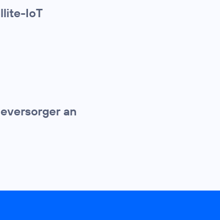
llite-IoT
ieversorger an