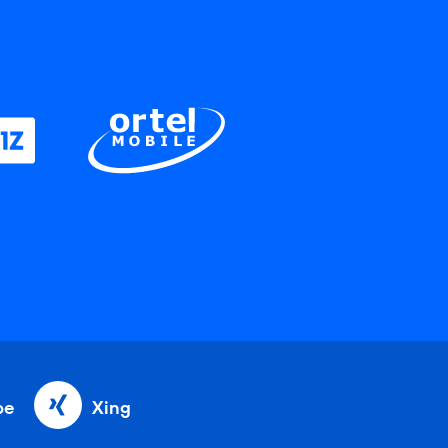
be
Xing