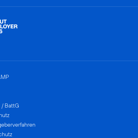
AMP
 / BattG
hutz
geberverfahren
chutz