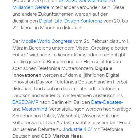
(Februar 2017) sollen
bis 2020 weltweit über 20
Milliarden Geräte
miteinander verbunden sein. Diese
und andere Zukunftsthemen werden auf der
diesjährigen
Digital-Life-Design Konferenz
vom 20. bis
22. Januar in München diskutiert.
Der
Mobile World Congress
vom 26. Februar bis zum 1.
März in Barcelona unter dem Motto „Creating a better
Future“ wird auch in diesem Jahr wieder ein Highlight
für die gesamte Branche und ein Heimspiel für den
spanischen Telefónica Mutterkonzern.
Digitale
Innovationen
werden auf dem alljährlichen Digital
Innovation Day von Telefónica Deutschland im Herbst
diskutiert. Und auch in diesem Jahr lädt Telefónica
Deutschland wieder zum interaktiven Austausch ins
BASECAMP
nach Berlin ein: Bei den
Data-Debates
-
und
Mastermind
-Veranstaltungen werden hochkarätige
Sprecher aus Politik, Wirtschaft, Wissenschaft und
Kultur erwartet. Den Auftakt macht in diesem Jahr Ende
Januar eine Debatte zu
„Industrie 4.0“
mit Telefónica
Deutschland CEO
Markus Haas
.