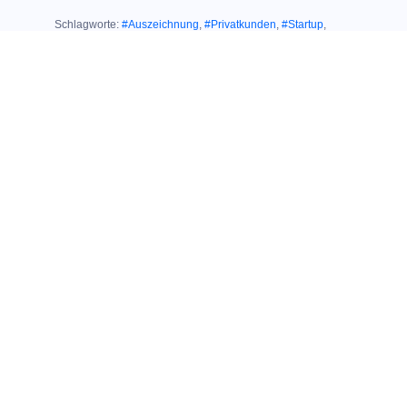
Schlagworte:
#Auszeichnung
,
#Privatkunden
,
#Startup
,
#connect
,
#o2
Ähnliche Themen:
02. September 2020
HERAUSRAGENDER TESTSIEGER IN
EINER HERAUSFORDERNDEN ZEIT:
Großer connect
Shoptest: Nur O
2
erhält Gesamtnote
„Sehr gut“
12. Mai 2020