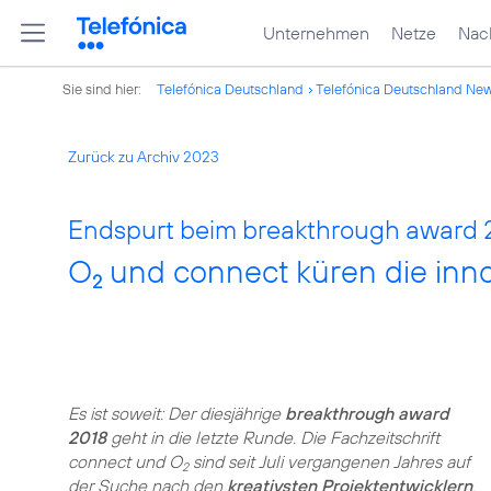
Unternehmen
Netze
Nach
Sie sind hier:
Telefónica Deutschland
Telefónica Deutschland Ne
Zurück zu Archiv 2023
Endspurt beim breakthrough award 
O
und connect küren die inno
2
Es ist soweit: Der diesjährige
breakthrough award
2018
geht in die letzte Runde. Die Fachzeitschrift
connect und O
sind seit Juli vergangenen Jahres auf
2
der Suche nach den
kreativsten Projektentwicklern
,