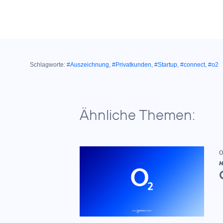
Schlagworte:
#Auszeichnung
,
#Privatkunden
,
#Startup
,
#connect
,
#o2
Ähnliche Themen:
0
H