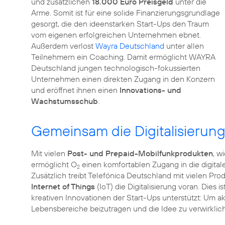
und zusätzlichen
18.000 Euro Preisgeld
unter die
Arme. Somit ist für eine solide Finanzierungsgrundlage
gesorgt, die den ideenstarken Start-Ups den Traum
vom eigenen erfolgreichen Unternehmen ebnet.
Außerdem verlost
Wayra Deutschland
unter allen
Teilnehmern ein Coaching. Damit ermöglicht WAYRA
Deutschland jungen technologisch-fokussierten
Unternehmen einen direkten Zugang in den Konzern
und eröffnet ihnen einen
Innovations- und
Wachstumsschub
.
Gemeinsam die Digitalisierung
Mit vielen
Post- und Prepaid-Mobilfunkprodukten
, w
ermöglicht O
einen komfortablen Zugang in die digitale
2
Zusätzlich treibt Telefónica Deutschland mit vielen P
Internet of Things
(IoT) die Digitalisierung voran. Dies
kreativen Innovationen der Start-Ups unterstützt: Um ak
Lebensbereiche beizutragen und die Idee zu verwirklich