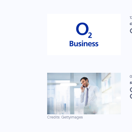
1
C
0
S
Credits: Gettyimages