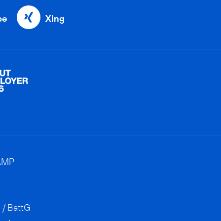
be
Xing
AMP
 / BattG