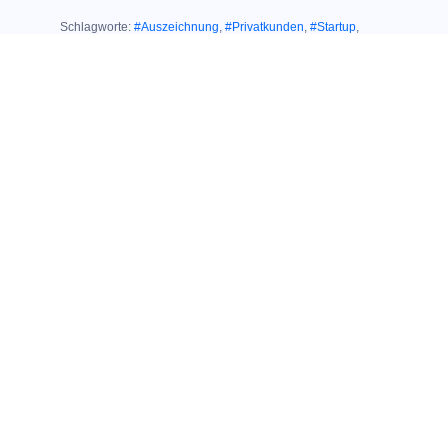
Schlagworte:
#Auszeichnung
,
#Privatkunden
,
#Startup
,
#connect
,
#o2
Ähnliche Themen:
02. September 2020
HERAUSRAGENDER TESTSIEGER IN
EINER HERAUSFORDERNDEN ZEIT:
Großer connect
Shoptest: Nur O
2
erhält Gesamtnote
„Sehr gut“
12. Mai 2020