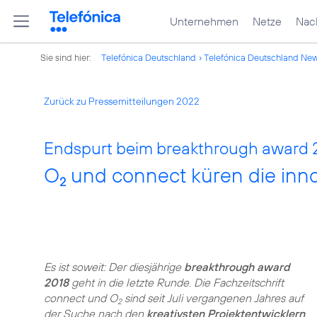
Unternehmen
Netze
Nach
Sie sind hier:
Telefónica Deutschland
Telefónica Deutschland Ne
Zurück zu Pressemitteilungen 2022
Endspurt beim breakthrough award 
O
und connect küren die inno
2
Es ist soweit: Der diesjährige
breakthrough award
2018
geht in die letzte Runde. Die Fachzeitschrift
connect und O
sind seit Juli vergangenen Jahres auf
2
der Suche nach den
kreativsten Projektentwicklern
,