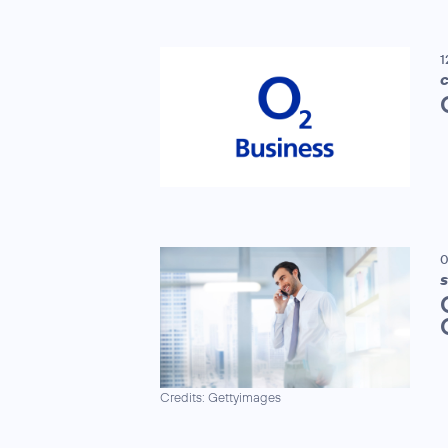
1
C
0
S
Credits: Gettyimages