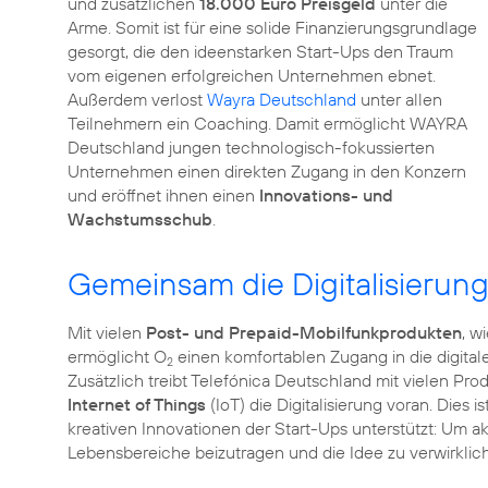
und zusätzlichen
18.000 Euro Preisgeld
unter die
Arme. Somit ist für eine solide Finanzierungsgrundlage
gesorgt, die den ideenstarken Start-Ups den Traum
vom eigenen erfolgreichen Unternehmen ebnet.
Außerdem verlost
Wayra Deutschland
unter allen
Teilnehmern ein Coaching. Damit ermöglicht WAYRA
Deutschland jungen technologisch-fokussierten
Unternehmen einen direkten Zugang in den Konzern
und eröffnet ihnen einen
Innovations- und
Wachstumsschub
.
Gemeinsam die Digitalisierung
Mit vielen
Post- und Prepaid-Mobilfunkprodukten
, w
ermöglicht O
einen komfortablen Zugang in die digitale
2
Zusätzlich treibt Telefónica Deutschland mit vielen P
Internet of Things
(IoT) die Digitalisierung voran. Dies
kreativen Innovationen der Start-Ups unterstützt: Um ak
Lebensbereiche beizutragen und die Idee zu verwirklich