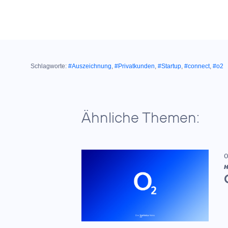
Schlagworte:
#Auszeichnung
,
#Privatkunden
,
#Startup
,
#connect
,
#o2
Ähnliche Themen:
0
H