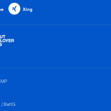
be
Xing
AMP
 / BattG