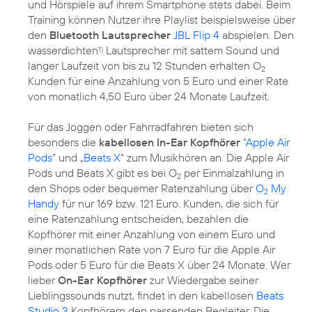
und Hörspiele auf ihrem Smartphone stets dabei. Beim
Training können Nutzer ihre Playlist beispielsweise über
den
Bluetooth Lautsprecher
JBL Flip 4
abspielen. Den
wasserdichten
Lautsprecher mit sattem Sound und
1)
langer Laufzeit von bis zu 12 Stunden erhalten O
2
Kunden für eine Anzahlung von 5 Euro und einer Rate
von monatlich 4,50 Euro über 24 Monate Laufzeit.
Für das Joggen oder Fahrradfahren bieten sich
besonders die
kabellosen In-Ear Kopfhörer
"
Apple Air
Pods
" und „
Beats X
“ zum Musikhören an. Die Apple Air
Pods und Beats X gibt es bei O
per Einmalzahlung in
2
den Shops oder bequemer Ratenzahlung über
O
My
2
Handy
für nur 169 bzw. 121 Euro. Kunden, die sich für
eine Ratenzahlung entscheiden, bezahlen die
Kopfhörer mit einer Anzahlung von einem Euro und
einer monatlichen Rate von 7 Euro für die Apple Air
Pods oder 5 Euro für die Beats X über 24 Monate. Wer
lieber
On-Ear Kopfhörer
zur Wiedergabe seiner
Lieblingssounds nutzt, findet in den kabellosen
Beats
Studio 3
Kopfhörern den passenden Begleiter. Die