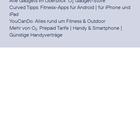
Alle Gadgets im Überblick:
O
Gadget-Store
2
Curved Tipps:
Fitness-Apps für Android
| für
iPhone und
iPad
YouCanDo:
Alles rund um Fitness & Outdoor
Mehr von O
:
Prepaid Tarife
|
Handy & Smartphone
|
2
Günstige Handyverträge