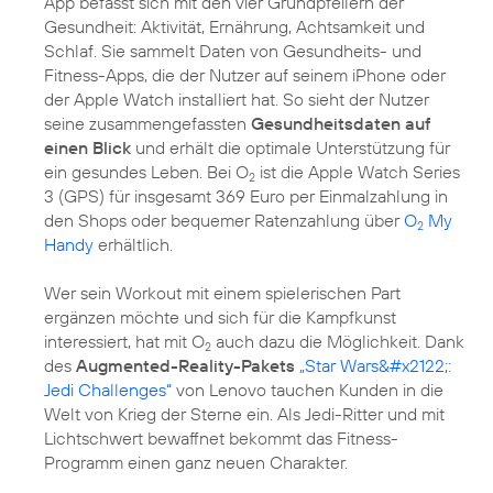
App befasst sich mit den vier Grundpfeilern der
Gesundheit: Aktivität, Ernährung, Achtsamkeit und
Schlaf. Sie sammelt Daten von Gesundheits- und
Fitness-Apps, die der Nutzer auf seinem iPhone oder
der Apple Watch installiert hat. So sieht der Nutzer
seine zusammengefassten
Gesundheitsdaten auf
einen Blick
und erhält die optimale Unterstützung für
ein gesundes Leben. Bei O
ist die Apple Watch Series
2
3 (GPS) für insgesamt 369 Euro per Einmalzahlung in
den Shops oder bequemer Ratenzahlung über
O
My
2
Handy
erhältlich.
Wer sein Workout mit einem spielerischen Part
ergänzen möchte und sich für die Kampfkunst
interessiert, hat mit O
auch dazu die Möglichkeit. Dank
2
des
Augmented-Reality-Pakets
„Star Wars&#x2122;:
Jedi Challenges“
von Lenovo tauchen Kunden in die
Welt von Krieg der Sterne ein. Als Jedi-Ritter und mit
Lichtschwert bewaffnet bekommt das Fitness-
Programm einen ganz neuen Charakter.