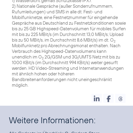
1) Wasserdicht gemäß Schutzklasse IPX7.
2) Nationale Gespräche (außer Sonderrufnummern,
Rufumleitungen) und SMS in alle dt. Fest- und
Mobilfunknetze, eine Festnetznummer für eingehende
Gespräche aus Deutschland zu Festnetzkonditionen sowie
bis zu 25 GB Highspeed-Datenvolumen für mobiles Surfen
mit bis zu 225 MBit/s (im Durchschnitt 13,0 MBit/s; Upload
bis zu 50 MBit/s, im Durchschnitt 8,6 MBit/s) im dt. O
2
Mobilfunknetz pro Abrechnungsmonat enthalten. Nach
Verbrauch des Highspeed-Datenvolumens kann
unendlich im O
2G/GSM und 3G/UMTS Netz mit bis zu
2
1000 KBit/s (im Durchschnitt 994 KBit/s) weiter gesurft
werden. HD Video-Streaming und Internetanwendungen
mit ähnlich hohen oder höheren
Bandbreitenanforderungen nicht uneingeschränkt
möglich.
Weitere Informationen: