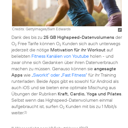
Credits: Gettyimages/Sam Edwards
Dank des bis zu
25 GB Highspeed-Datenvolumens
der
O
Free Tarife können O
Kunden sich auch unterwegs
2
2
jederzeit die nötige
Motivation für ihr Workout
auf
beliebten
Fitness Kanälen von Youtube
holen - und
zwar ohne sich Gedanken über ihren Datenverbrauch
machen zu müssen. Genauso können sie
angesagte
Apps
wie
„Sworkit“ oder „Fast Fitness“
für ihr Training
runterladen. Beide Apps gibt es sowohl für Android als
auch iOS und sie bieten eine optimale Mischung aus
Übungen der Rubriken
Kraft, Cardio, Yoga und Pilates
.
Selbst wenn das Highspeed-Datenvolumen einmal
aufgebraucht ist, surfen O
Kunden mit bis zu 1 Mbit/s
2
weiter.
2)