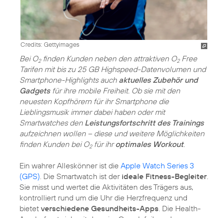
Credits: Gettyimages
Bei O
finden Kunden neben den attraktiven O
Free
2
2
Tarifen mit bis zu 25 GB Highspeed-Datenvolumen und
Smartphone-Highlights auch
aktuelles Zubehör und
Gadgets
für ihre mobile Freiheit. Ob sie mit den
neuesten Kopfhörern für ihr Smartphone die
Lieblingsmusik immer dabei haben oder mit
Smartwatches den
Leistungsfortschritt des Trainings
aufzeichnen wollen – diese und weitere Möglichkeiten
finden Kunden bei O
für ihr
optimales Workout
.
2
Ein wahrer Alleskönner ist die
Apple Watch Series 3
(GPS)
. Die Smartwatch ist der
ideale Fitness-Begleiter
.
Sie misst und wertet die Aktivitäten des Trägers aus,
kontrolliert rund um die Uhr die Herzfrequenz und
bietet
verschiedene Gesundheits-Apps
. Die Health-