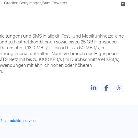
Credits: Gettyimages/Sam Edwards
itungen) und SMS in alle dt. Fest- und Mobilfunknetze, eine
d zu Festnetzkonditionen sowie bis zu 25 GB Highspeed-
Durchschnitt 13,0 MBit/s; Upload bis zu 50 MBit/s, im
chnungsmonat enthalten. Nach Verbrauch des Highspeed-
Netz mit bis zu 1000 KBit/s (im Durchschnitt 994 KBit/s)
anwendungen mit ähnlich hohen oder höheren
h.
o2
,
#produkte_services