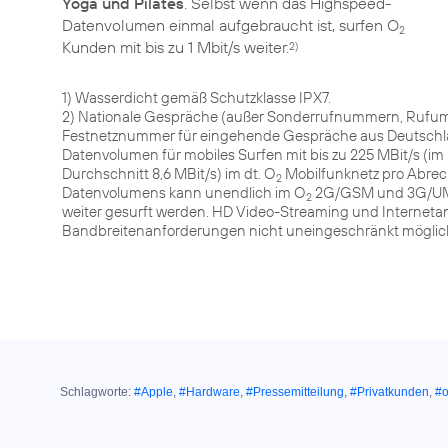
Yoga und Pilates
. Selbst wenn das Highspeed-
Datenvolumen einmal aufgebraucht ist, surfen O
2
Kunden mit bis zu 1 Mbit/s weiter.
2)
1) Wasserdicht gemäß Schutzklasse IPX7.
2) Nationale Gespräche (außer Sonderrufnummern, Rufumle
Festnetznummer für eingehende Gespräche aus Deutschlan
Datenvolumen für mobiles Surfen mit bis zu 225 MBit/s (im 
Durchschnitt 8,6 MBit/s) im dt. O
Mobilfunknetz pro Abre
2
Datenvolumens kann unendlich im O
2G/GSM und 3G/UMTS 
2
weiter gesurft werden. HD Video-Streaming und Internet
Bandbreitenanforderungen nicht uneingeschränkt möglic
Schlagworte:
#Apple
,
#Hardware
,
#Pressemitteilung
,
#Privatkunden
,
#