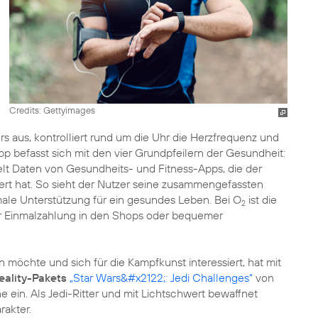
Credits: Gettyimages
ers aus, kontrolliert rund um die Uhr die Herzfrequenz und
pp befasst sich mit den vier Grundpfeilern der Gesundheit:
elt Daten von Gesundheits- und Fitness-Apps, die der
ert hat. So sieht der Nutzer seine zusammengefassten
male Unterstützung für ein gesundes Leben. Bei O
ist die
2
er Einmalzahlung in den Shops oder bequemer
 möchte und sich für die Kampfkunst interessiert, hat mit
ality-Pakets
„Star Wars&#x2122;: Jedi Challenges“
von
 ein. Als Jedi-Ritter und mit Lichtschwert bewaffnet
akter.