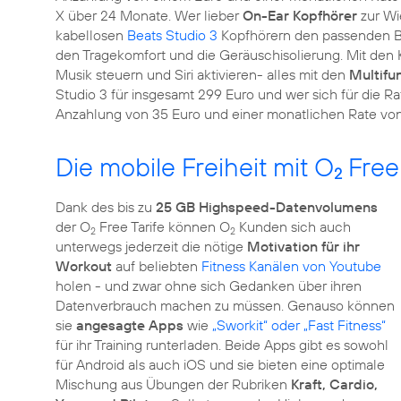
X über 24 Monate. Wer lieber
On-Ear Kopfhörer
zur Wi
kabellosen
Beats Studio 3
Kopfhörern den passenden Be
den Tragekomfort und die Geräuschisolierung. Mit de
Musik steuern und Siri aktivieren- alles mit den
Multifu
Studio 3 für insgesamt 299 Euro und wer sich für die Ra
Anzahlung von 35 Euro und einer monatlichen Rate von
Die mobile Freiheit mit O
Free
2
Dank des bis zu
25 GB Highspeed-Datenvolumens
der O
Free Tarife können O
Kunden sich auch
2
2
unterwegs jederzeit die nötige
Motivation für ihr
Workout
auf beliebten
Fitness Kanälen von Youtube
holen - und zwar ohne sich Gedanken über ihren
Datenverbrauch machen zu müssen. Genauso können
sie
angesagte Apps
wie
„Sworkit“ oder „Fast Fitness“
für ihr Training runterladen. Beide Apps gibt es sowohl
für Android als auch iOS und sie bieten eine optimale
Mischung aus Übungen der Rubriken
Kraft, Cardio,