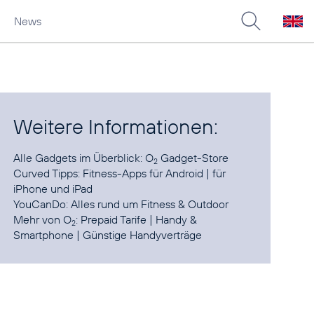
News
Weitere Informationen:
Alle Gadgets im Überblick:
O
Gadget-Store
2
Curved Tipps:
Fitness-Apps für Android
| für
iPhone und iPad
YouCanDo:
Alles rund um Fitness & Outdoor
Mehr von O
:
Prepaid Tarife
|
Handy &
2
Smartphone
|
Günstige Handyverträge