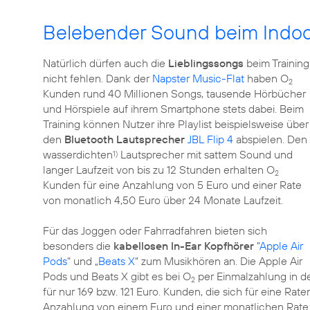
Belebender Sound beim Indoo
Natürlich dürfen auch die
Lieblingssongs
beim Training
nicht fehlen. Dank der
Napster Music-Flat
haben O
2
Kunden rund 40 Millionen Songs, tausende Hörbücher
und Hörspiele auf ihrem Smartphone stets dabei. Beim
Training können Nutzer ihre Playlist beispielsweise über
den
Bluetooth Lautsprecher
JBL Flip 4
abspielen. Den
wasserdichten
Lautsprecher mit sattem Sound und
1)
langer Laufzeit von bis zu 12 Stunden erhalten O
2
Kunden für eine Anzahlung von 5 Euro und einer Rate
von monatlich 4,50 Euro über 24 Monate Laufzeit.
Für das Joggen oder Fahrradfahren bieten sich
besonders die
kabellosen In-Ear Kopfhörer
"
Apple Air
Pods
" und „
Beats X
“ zum Musikhören an. Die Apple Air
Pods und Beats X gibt es bei O
per Einmalzahlung in 
2
für nur 169 bzw. 121 Euro. Kunden, die sich für eine Ra
Anzahlung von einem Euro und einer monatlichen Rate vo