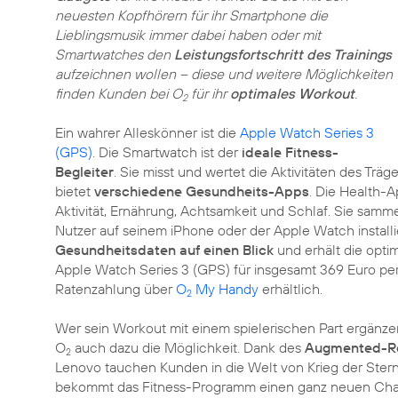
neuesten Kopfhörern für ihr Smartphone die
Lieblingsmusik immer dabei haben oder mit
Smartwatches den
Leistungsfortschritt des Trainings
aufzeichnen wollen – diese und weitere Möglichkeiten
finden Kunden bei O
für ihr
optimales Workout
.
2
Ein wahrer Alleskönner ist die
Apple Watch Series 3
(GPS)
. Die Smartwatch ist der
ideale Fitness-
Begleiter
. Sie misst und wertet die Aktivitäten des Träg
bietet
verschiedene Gesundheits-Apps
. Die Health-A
Aktivität, Ernährung, Achtsamkeit und Schlaf. Sie samm
Nutzer auf seinem iPhone oder der Apple Watch installi
Gesundheitsdaten auf einen Blick
und erhält die opti
Apple Watch Series 3 (GPS) für insgesamt 369 Euro p
Ratenzahlung über
O
My Handy
erhältlich.
2
Wer sein Workout mit einem spielerischen Part ergänzen
O
auch dazu die Möglichkeit. Dank des
Augmented-Re
2
Lenovo tauchen Kunden in die Welt von Krieg der Sterne
bekommt das Fitness-Programm einen ganz neuen Char