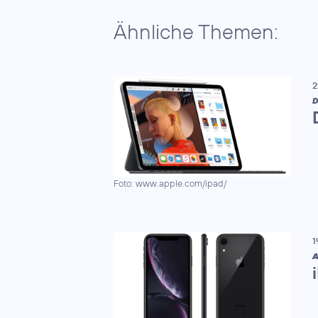
Ähnliche Themen:
2
D
Foto: www.apple.com/ipad/
1
A