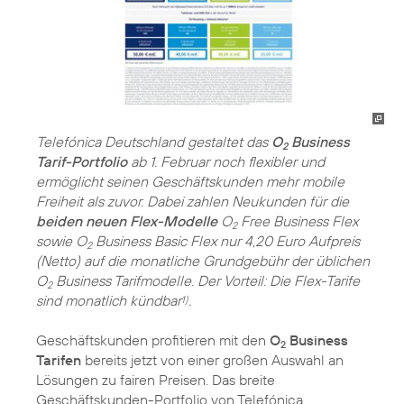
Telefónica Deutschland gestaltet das
O
Business
2
Tarif-Portfolio
ab 1. Februar noch flexibler und
ermöglicht seinen Geschäftskunden mehr mobile
Freiheit als zuvor. Dabei zahlen Neukunden für die
beiden neuen Flex-Modelle
O
Free Business Flex
2
sowie O
Business Basic Flex nur 4,20 Euro Aufpreis
2
(Netto) auf die monatliche Grundgebühr der üblichen
O
Business Tarifmodelle. Der Vorteil: Die Flex-Tarife
2
sind monatlich kündbar
.
1)
Geschäftskunden profitieren mit den
O
Business
2
Tarifen
bereits jetzt von einer großen Auswahl an
Lösungen zu fairen Preisen. Das breite
Geschäftskunden-Portfolio von Telefónica