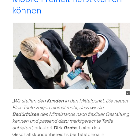
können
„Wir stellen den
Kunden
in den Mittelpunkt. Die neuen
Flex-Tarife zeigen einmal mehr, dass wir die
Bedürfnisse
des Mittelstands nach flexibler Gestaltung
kennen und passend dazu marktgerechte Tarife
anbieten“,
erläutert
Dirk Grote
, Leiter des
Geschäftskundenbereichs bei Telefónica in