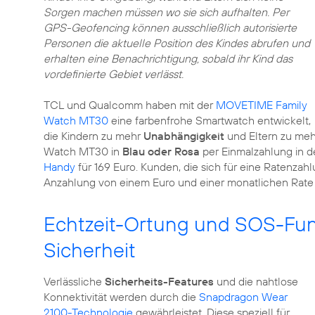
Sorgen machen müssen wo sie sich aufhalten. Per
GPS-Geofencing können ausschließlich autorisierte
Personen die aktuelle Position des Kindes abrufen und
erhalten eine Benachrichtigung, sobald ihr Kind das
vordefinierte Gebiet verlässt.
TCL und Qualcomm haben mit der
MOVETIME Family
Watch MT30
eine farbenfrohe Smartwatch entwickelt,
die Kindern zu mehr
Unabhängigkeit
und Eltern zu me
Watch MT30 in
Blau oder Rosa
per Einmalzahlung in 
Handy
für 169 Euro. Kunden, die sich für eine Ratenzah
Anzahlung von einem Euro und einer monatlichen Rate
Echtzeit-Ortung und SOS-Fun
Sicherheit
Verlässliche
Sicherheits-Features
und die nahtlose
Konnektivität werden durch die
Snapdragon Wear
2100-Technologie
gewährleistet. Diese speziell für