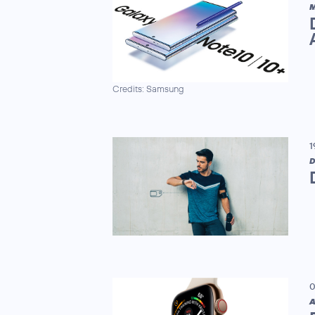
M
Credits: Samsung
1
D
0
A