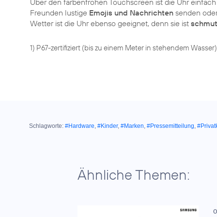
Über den farbenfrohen Touchscreen ist die Uhr einfach
Freunden lustige
Emojis und Nachrichten
senden oder 
Wetter ist die Uhr ebenso geeignet, denn sie ist
schmut
1) P67-zertifiziert (bis zu einem Meter in stehendem Wasser)
Schlagworte:
#Hardware
,
#Kinder
,
#Marken
,
#Pressemitteilung
,
#Priva
Ähnliche Themen:
0