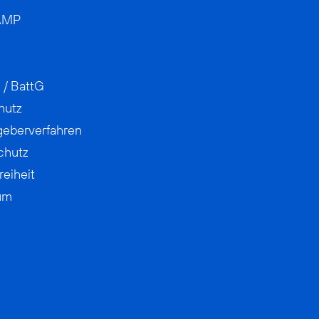
AMP
 / BattG
hutz
geberverfahren
chutz
reiheit
um