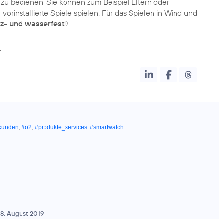
 zu bedienen. Sie können zum Beispiel Eltern oder
vorinstallierte Spiele spielen. Für das Spielen in Wind und
z- und wasserfest
.
1)
.
tkunden
,
#o2
,
#produkte_services
,
#smartwatch
8. August 2019