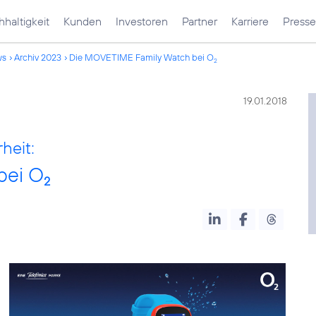
haltigkeit
Kunden
Investoren
Partner
Karriere
Presse
ws
Archiv 2023
Die MOVETIME Family Watch bei O
2
19.01.2018
heit:
bei O
2