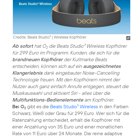
Credits: Beats Studio³
|
Wireless Kopfhörer
Ab sofort
hat O
die Beats Studio³ Wireless Kopfhörer
2
für 299 Euro im Programm. Kunden, die sich für die
brandneuen Kopfhörer
der Kultmarke Beats
entscheiden, können sich auf ein
ausgezeichnetes
Klangerlebnis
dank eingebauter Noise-Cancelling
Technologie freuen. Mit den Kopfhörern nimmt der
Nutzer auch ganz einfach Anrufe entgegen, steuert die
Musikauswahl und aktiviert Siri - alles über die
Multifunktions-Bedienelemente
am Kopfhörer.
Bei O
gibt es die
Beats Studio³ Wireless
in den Farben
2
Schwarz, Weiß oder Grau für 299 Euro. Wer sich für die
Ratenzahlung entscheidet, erhält die Kopfhörer mit
einer Anzahlung von 35 Euro und einer monatlichen
Rate von 11 Euro über 24 Monate. Die reine adaptive