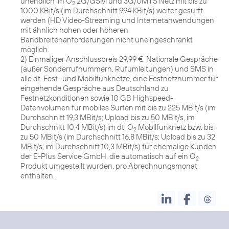
unendlich im O
2G/GSM und 3G/UMTS Netz mit bis zu
2
1000 KBit/s (im Durchschnitt 994 KBit/s) weiter gesurft
werden (HD Video-Streaming und Internetanwendungen
mit ähnlich hohen oder höheren
Bandbreitenanforderungen nicht uneingeschränkt
möglich.
2) Einmaliger Anschlusspreis 29,99 €. Nationale Gespräche
(außer Sonderrufnummern, Rufumleitungen) und SMS in
alle dt. Fest- und Mobilfunknetze, eine Festnetznummer für
eingehende Gespräche aus Deutschland zu
Festnetzkonditionen sowie 10 GB Highspeed-
Datenvolumen für mobiles Surfen mit bis zu 225 MBit/s (im
Durchschnitt 19,3 MBit/s; Upload bis zu 50 MBit/s, im
Durchschnitt 10,4 MBit/s) im dt. O
Mobilfunknetz bzw. bis
2
zu 50 MBit/s (im Durchschnitt 16,8 MBit/s; Upload bis zu 32
MBit/s, im Durchschnitt 10,3 MBit/s) für ehemalige Kunden
der E-Plus Service GmbH, die automatisch auf ein O
2
Produkt umgestellt wurden, pro Abrechnungsmonat
enthalten.