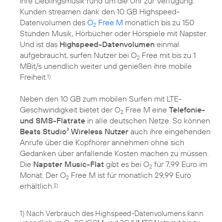
ihre Lieblingsmusik rund um die Uhr zur Verfügung.
Kunden streamen dank den 10 GB Highspeed-
Datenvolumen des
O
Free M
monatlich bis zu 150
2
Stunden Musik, Hörbücher oder Hörspiele mit Napster.
Und ist das
Highspeed-Datenvolumen
einmal
aufgebraucht, surfen Nutzer bei O
Free mit bis zu 1
2
MBit/s unendlich weiter und genießen ihre mobile
Freiheit.
1)
Neben den 10 GB zum mobilen Surfen mit LTE-
Geschwindigkeit bietet der O
Free M eine
Telefonie-
2
und SMS-Flatrate
in alle deutschen Netze. So können
Beats Studio³ Wireless Nutzer
auch ihre eingehenden
Anrufe über die Kopfhörer annehmen ohne sich
Gedanken über anfallende Kosten machen zu müssen.
Die
Napster Music-Flat
gibt es bei O
für 7,99 Euro im
2
Monat. Der O
Free M ist für monatlich 29,99 Euro
2
erhältlich.
2)
1) Nach Verbrauch des Highspeed-Datenvolumens kann