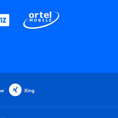
be
Xing