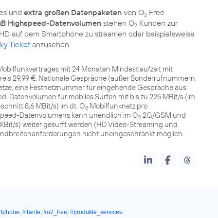
nes und
extra großen Datenpaketen
von O
Free
2
GB Highspeed-Datenvolumen
stehen O
Kunden zur
2
in HD auf dem Smartphone zu streamen oder beispielsweise
ky Ticket
anzusehen.
obilfunkvertrages mit 24 Monaten Mindestlaufzeit mit
spreis 29,99 €. Nationale Gespräche (außer Sonderrufnummern,
netze, eine Festnetznummer für eingehende Gespräche aus
d-Datenvolumen für mobiles Surfen mit bis zu 225 MBit/s (im
schnitt 8,6 MBit/s) im dt. O
Mobilfunknetz pro
2
speed-Datenvolumens kann unendlich im O
2G/GSM und
2
 KBit/s) weiter gesurft werden (HD Video-Streaming und
ndbreitenanforderungen nicht uneingeschränkt möglich.
tphone
,
#Tarife
,
#o2_free
,
#produkte_services