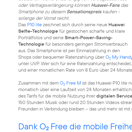
oder Vertragsverlängerung können
Huawei-Fans
das
Smartphone zu diesem
Sensationspreis
kaufen -
solange der Vorrat reicht.
Das
P10 lite
zeichnet sich durch seine neue
Huawei
Selfie-Technologie
für gestochen scharfe und klare
Porträtfotos und seine
Smart-Power-Saving-
Technologie
für besonders geringen Stromverbrauch
aus. Das Smartphone ist per Einmalzahlung in den
Shops oder bequemer Ratenzahlung über
O
My Hand
2
unter UVP. Wer sich für eine Ratenzahlung entscheidet
und einer monatlichen Rate von 8 Euro über 24 Monate
Zusammen mit dem
O
Free M
ist das Huawei P10 lite 
2
monatlich über eine Laufzeit von 24 Monaten erhältlich
des Tarifs für die mobile Nutzung ihrer
digitalen Servic
150 Stunden Musik oder rund 20 Stunden Videos strea
Freunden in Verbindung bleiben – das und mehr ist mi
Dank O
Free die mobile Freih
2