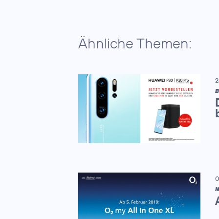
Ähnliche Themen:
2
B
0
N