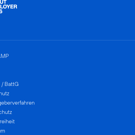
AMP
 / BattG
hutz
geberverfahren
chutz
reiheit
um