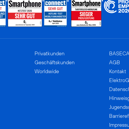
Privatkunden
BASEC
Geschäftskunden
AGB
Worldwide
Kontakt
ElektroG
Datensc
Hinweis
Jugends
Barrieref
Impress