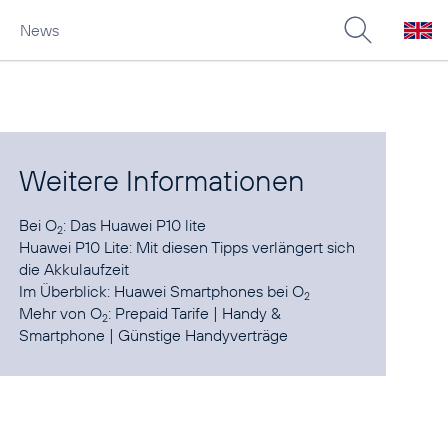
News
Weitere Informationen
Bei O
:
Das Huawei P10 lite
2
Huawei P10 Lite: Mit diesen Tipps verlängert sich
die
Akkulaufzeit
Im Überblick:
Huawei Smartphones bei O
2
Mehr von O
:
Prepaid Tarife
|
Handy &
2
Smartphone
|
Günstige Handyverträge