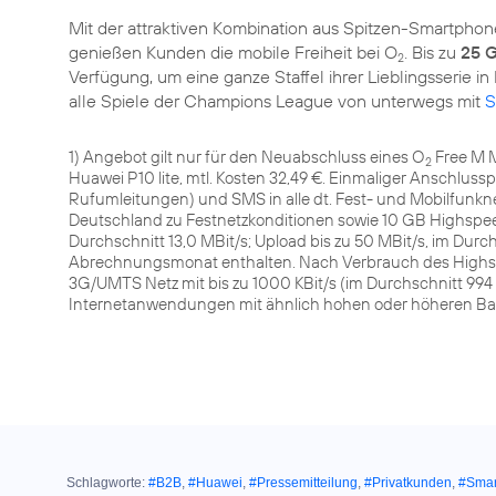
Mit der attraktiven Kombination aus Spitzen-Smartpho
genießen Kunden die mobile Freiheit bei O
. Bis zu
25 
2
Verfügung, um eine ganze Staffel ihrer Lieblingsserie 
alle Spiele der Champions League von unterwegs mit
S
1) Angebot gilt nur für den Neuabschluss eines O
Free M M
2
Huawei P10 lite, mtl. Kosten 32,49 €. Einmaliger Anschlus
Rufumleitungen) und SMS in alle dt. Fest- und Mobilfunk
Deutschland zu Festnetzkonditionen sowie 10 GB Highspee
Durchschnitt 13,0 MBit/s; Upload bis zu 50 MBit/s, im Durch
Abrechnungsmonat enthalten. Nach Verbrauch des High
3G/UMTS Netz mit bis zu 1000 KBit/s (im Durchschnitt 994
Internetanwendungen mit ähnlich hohen oder höheren Ba
Schlagworte:
#B2B
,
#Huawei
,
#Pressemitteilung
,
#Privatkunden
,
#Smar