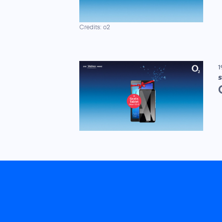
Credits: o2
1
S