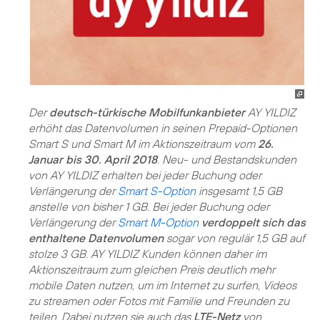
Der
deutsch-türkische Mobilfunkanbieter
AY YILDIZ
erhöht das Datenvolumen in seinen Prepaid-Optionen
Smart S und Smart M im Aktionszeitraum vom
26.
Januar bis 30. April 2018
. Neu- und Bestandskunden
von AY YILDIZ erhalten bei jeder Buchung oder
Verlängerung der
Smart S-Option
insgesamt 1,5 GB
anstelle von bisher 1 GB. Bei jeder Buchung oder
Verlängerung der
Smart M-Option
verdoppelt sich das
enthaltene Datenvolumen
sogar von regulär 1,5 GB auf
stolze 3 GB. AY YILDIZ Kunden können daher im
Aktionszeitraum zum gleichen Preis deutlich mehr
mobile Daten nutzen, um im Internet zu surfen, Videos
zu streamen oder Fotos mit Familie und Freunden zu
teilen. Dabei nutzen sie auch das
LTE-Netz
von