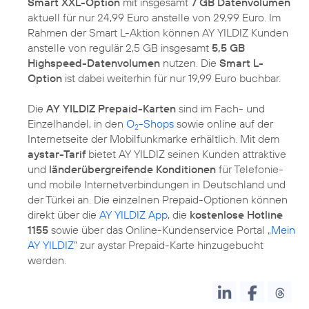
Smart XXL-Option
mit insgesamt
7 GB Datenvolumen
aktuell für nur 24,99 Euro anstelle von 29,99 Euro. Im
Rahmen der Smart L-Aktion können AY YILDIZ Kunden
anstelle von regulär 2,5 GB insgesamt
5,5 GB
Highspeed-Datenvolumen
nutzen. Die
Smart L-
Option
ist dabei weiterhin für nur 19,99 Euro buchbar.
Die
AY YILDIZ Prepaid-Karten
sind im Fach- und
Einzelhandel, in den
O
-Shops
sowie online auf der
2
Internetseite der Mobilfunkmarke erhältlich. Mit dem
aystar-Tarif
bietet AY YILDIZ seinen Kunden attraktive
und
länderübergreifende Konditionen
für Telefonie-
und mobile Internetverbindungen in Deutschland und
der Türkei an. Die einzelnen Prepaid-Optionen können
direkt über die
AY YILDIZ App
, die
kostenlose Hotline
1155
sowie über das Online-Kundenservice Portal „
Mein
AY YILDIZ
“ zur aystar Prepaid-Karte hinzugebucht
werden.