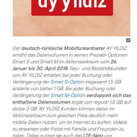
Der
deutsch-türkische Mobilfunkanbieter
AY YILDIZ
erhöht das Datenvolumen in seinen Prepaid-Optionen
Smart S und Smart M im Aktionszeitraum vom
26.
Januar bis 30. April 2018
. Neu- und Bestandskunden
von AY YILDIZ erhalten bei jeder Buchung oder
Verlängerung der
Smart S-Option
insgesamt 1,5 GB
anstelle von bisher 1 GB. Bei jeder Buchung oder
Verlängerung der
Smart M-Option
verdoppelt sich das
enthaltene Datenvolumen
sogar von regulär 1,5 GB auf
stolze 3 GB. AY YILDIZ Kunden können daher im
Aktionszeitraum zum gleichen Preis deutlich mehr
mobile Daten nutzen, um im Internet zu surfen, Videos
zu streamen oder Fotos mit Familie und Freunden zu
teilen. Dabei nutzen sie auch das
LTE-Netz
von