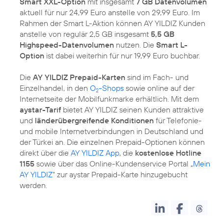
Smart XXL-Option
mit insgesamt
7 GB Datenvolumen
aktuell für nur 24,99 Euro anstelle von 29,99 Euro. Im
Rahmen der Smart L-Aktion können AY YILDIZ Kunden
anstelle von regulär 2,5 GB insgesamt
5,5 GB
Highspeed-Datenvolumen
nutzen. Die
Smart L-
Option
ist dabei weiterhin für nur 19,99 Euro buchbar.
Die
AY YILDIZ Prepaid-Karten
sind im Fach- und
Einzelhandel, in den
O
-Shops
sowie online auf der
2
Internetseite der Mobilfunkmarke erhältlich. Mit dem
aystar-Tarif
bietet AY YILDIZ seinen Kunden attraktive
und
länderübergreifende Konditionen
für Telefonie-
und mobile Internetverbindungen in Deutschland und
der Türkei an. Die einzelnen Prepaid-Optionen können
direkt über die
AY YILDIZ App
, die
kostenlose Hotline
1155
sowie über das Online-Kundenservice Portal „
Mein
AY YILDIZ
“ zur aystar Prepaid-Karte hinzugebucht
werden.