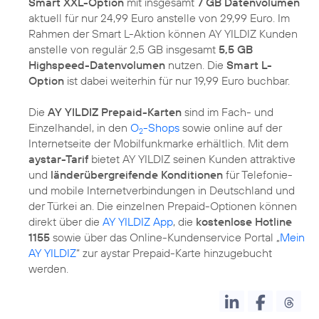
Smart XXL-Option
mit insgesamt
7 GB Datenvolumen
aktuell für nur 24,99 Euro anstelle von 29,99 Euro. Im
Rahmen der Smart L-Aktion können AY YILDIZ Kunden
anstelle von regulär 2,5 GB insgesamt
5,5 GB
Highspeed-Datenvolumen
nutzen. Die
Smart L-
Option
ist dabei weiterhin für nur 19,99 Euro buchbar.
Die
AY YILDIZ Prepaid-Karten
sind im Fach- und
Einzelhandel, in den
O
-Shops
sowie online auf der
2
Internetseite der Mobilfunkmarke erhältlich. Mit dem
aystar-Tarif
bietet AY YILDIZ seinen Kunden attraktive
und
länderübergreifende Konditionen
für Telefonie-
und mobile Internetverbindungen in Deutschland und
der Türkei an. Die einzelnen Prepaid-Optionen können
direkt über die
AY YILDIZ App
, die
kostenlose Hotline
1155
sowie über das Online-Kundenservice Portal „
Mein
AY YILDIZ
“ zur aystar Prepaid-Karte hinzugebucht
werden.