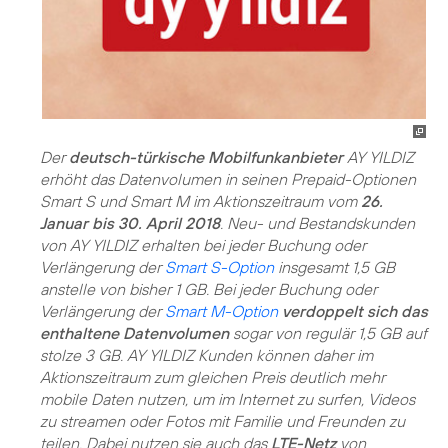
Der
deutsch-türkische Mobilfunkanbieter
AY YILDIZ
erhöht das Datenvolumen in seinen Prepaid-Optionen
Smart S und Smart M im Aktionszeitraum vom
26.
Januar bis 30. April 2018
. Neu- und Bestandskunden
von AY YILDIZ erhalten bei jeder Buchung oder
Verlängerung der
Smart S-Option
insgesamt 1,5 GB
anstelle von bisher 1 GB. Bei jeder Buchung oder
Verlängerung der
Smart M-Option
verdoppelt sich das
enthaltene Datenvolumen
sogar von regulär 1,5 GB auf
stolze 3 GB. AY YILDIZ Kunden können daher im
Aktionszeitraum zum gleichen Preis deutlich mehr
mobile Daten nutzen, um im Internet zu surfen, Videos
zu streamen oder Fotos mit Familie und Freunden zu
teilen. Dabei nutzen sie auch das
LTE-Netz
von