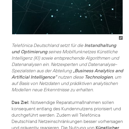
Telefónica Deutschland setzt für die
Instandhaltung
und Optimierung
seines Mobilfunknetzes Künstliche
Intelligenz (KI) sowie entsprechende Algorithmen und
Datenanalysen ein. Netzexperten und Datenanalyse-
Spezialisten aus der Abteilung
„Business Analytics and
Artificial Intelligence“
nutzen diese
Technologien
, um
auf Basis von Netzdaten und prädiktiven analytischen
Modellen neue Erkenntnisse zu erhalten.
Das Ziel:
Notwendige Reparaturmaßnahmen sollen
konsequent entlang des Kundennutzens priorisiert und
durchgeführt werden. Zudem will Telefónica
Deutschland Netzeinschränkungen besser vorhersagen
und präventiv reagieren. Die Nutzung von
Künstlicher