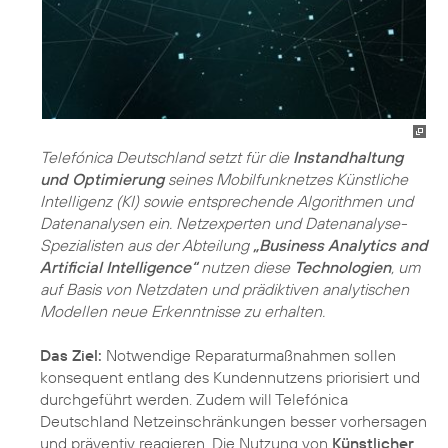
Telefónica Deutschland setzt für die
Instandhaltung
und Optimierung
seines Mobilfunknetzes Künstliche
Intelligenz (KI) sowie entsprechende Algorithmen und
Datenanalysen ein. Netzexperten und Datenanalyse-
Spezialisten aus der Abteilung
„Business Analytics and
Artificial Intelligence“
nutzen diese
Technologien
, um
auf Basis von Netzdaten und prädiktiven analytischen
Modellen neue Erkenntnisse zu erhalten.
Das Ziel:
Notwendige Reparaturmaßnahmen sollen
konsequent entlang des Kundennutzens priorisiert und
durchgeführt werden. Zudem will Telefónica
Deutschland Netzeinschränkungen besser vorhersagen
und präventiv reagieren. Die Nutzung von
Künstlicher