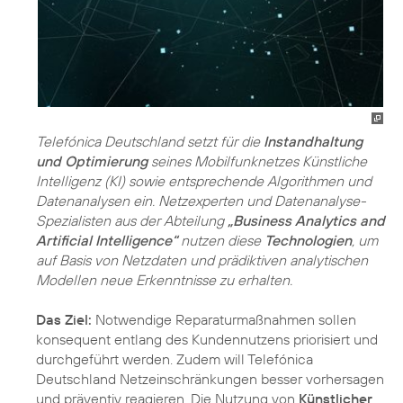
Telefónica Deutschland setzt für die
Instandhaltung
und Optimierung
seines Mobilfunknetzes Künstliche
Intelligenz (KI) sowie entsprechende Algorithmen und
Datenanalysen ein. Netzexperten und Datenanalyse-
Spezialisten aus der Abteilung
„Business Analytics and
Artificial Intelligence“
nutzen diese
Technologien
, um
auf Basis von Netzdaten und prädiktiven analytischen
Modellen neue Erkenntnisse zu erhalten.
Das Ziel:
Notwendige Reparaturmaßnahmen sollen
konsequent entlang des Kundennutzens priorisiert und
durchgeführt werden. Zudem will Telefónica
Deutschland Netzeinschränkungen besser vorhersagen
und präventiv reagieren. Die Nutzung von
Künstlicher