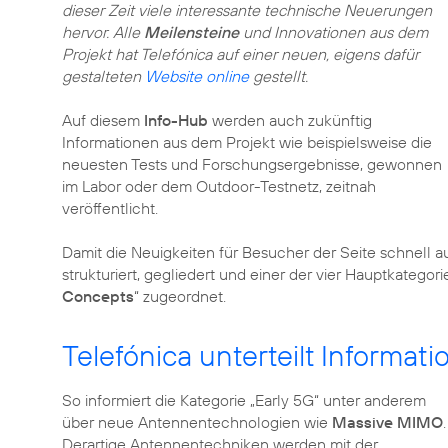
dieser Zeit viele interessante technische Neuerungen
hervor. Alle
Meilensteine
und Innovationen aus dem
Projekt hat Telefónica auf einer neuen, eigens dafür
gestalteten
Website online
gestellt.
Auf diesem
Info-Hub
werden auch zukünftig
Informationen aus dem Projekt wie beispielsweise die
neuesten Tests und Forschungsergebnisse, gewonnen
im Labor oder dem Outdoor-Testnetz, zeitnah
veröffentlicht.
Damit die Neuigkeiten für Besucher der Seite schnell au
strukturiert, gegliedert und einer der vier Hauptkategori
Concepts
“ zugeordnet.
Telefónica unterteilt Informati
So informiert die Kategorie „
Early 5G
“ unter anderem
über neue Antennentechnologien wie
Massive MIMO
.
Derartige Antennentechniken werden mit der