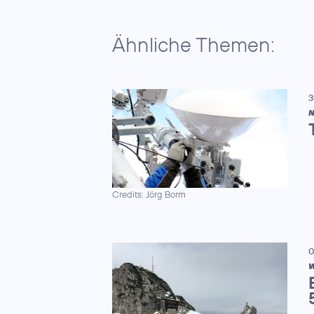
Ähnliche Themen:
3
N
Credits: Jörg Borm
0
W