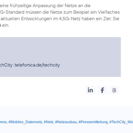
eine frühzeitige Anpassung der Netze an die
5G-Standard müssen die Netze zum Beispiel ein Vielfaches
 aktuellen Entwicklungen im 4,5G-Netz haben ein Ziel: Sie
G
ein.
chCity:
telefonica.de/techcity
ress
,
#Mobiles_Datennetz
,
#Netz
,
#Netzausbau
,
#Pressemitteilung
,
#TechCity_M