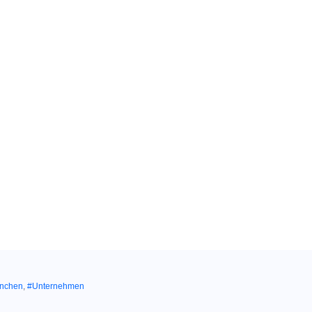
ünchen
,
#Unternehmen