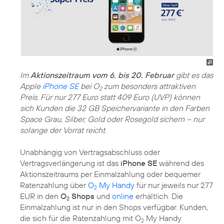
Im
Aktionszeitraum vom 6. bis 20. Februar
gibt es das
Apple
iPhone SE
bei O
zum besonders attraktiven
2
Preis. Für nur 277 Euro statt 409 Euro (UVP) können
sich Kunden die 32 GB Speichervariante in den Farben
Space Grau, Silber, Gold oder Rosegold sichern – nur
solange der Vorrat reicht.
Unabhängig von Vertragsabschluss oder
Vertragsverlängerung ist das
iPhone SE
während des
Aktionszeitraums per Einmalzahlung oder bequemer
Ratenzahlung über
O
My Handy
für nur jeweils nur 277
2
EUR in den
O
Shops
und
online
erhältlich. Die
2
Einmalzahlung ist nur in den Shops verfügbar. Kunden,
die sich für die Ratenzahlung mit O
My Handy
2