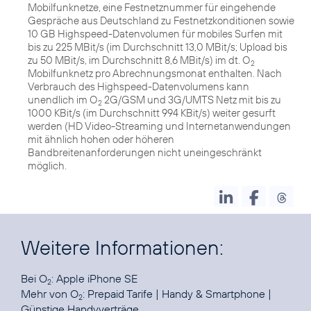
Mobilfunknetze, eine Festnetznummer für eingehende
Gespräche aus Deutschland zu Festnetzkonditionen sowie
10 GB Highspeed-Datenvolumen für mobiles Surfen mit
bis zu 225 MBit/s (im Durchschnitt 13,0 MBit/s; Upload bis
zu 50 MBit/s, im Durchschnitt 8,6 MBit/s) im dt. O
2
Mobilfunknetz pro Abrechnungsmonat enthalten. Nach
Verbrauch des Highspeed-Datenvolumens kann
unendlich im O
2G/GSM und 3G/UMTS Netz mit bis zu
2
1000 KBit/s (im Durchschnitt 994 KBit/s) weiter gesurft
werden (HD Video-Streaming und Internetanwendungen
mit ähnlich hohen oder höheren
Bandbreitenanforderungen nicht uneingeschränkt
möglich.
Weitere Informationen:
Bei O
:
Apple iPhone SE
2
Mehr von O
:
Prepaid Tarife
|
Handy & Smartphone
|
2
Günstige Handyverträge