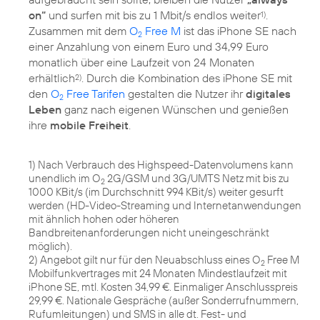
on“
und surfen mit bis zu 1 Mbit/s endlos weiter
.
1)
Zusammen mit dem
O
Free M
ist das iPhone SE nach
2
einer Anzahlung von einem Euro und 34,99 Euro
monatlich über eine Laufzeit von 24 Monaten
erhältlich
. Durch die Kombination des iPhone SE mit
2)
den
O
Free Tarifen
gestalten die Nutzer ihr
digitales
2
Leben
ganz nach eigenen Wünschen und genießen
ihre
mobile Freiheit
.
1) Nach Verbrauch des Highspeed-Datenvolumens kann
unendlich im O
2G/GSM und 3G/UMTS Netz mit bis zu
2
1000 KBit/s (im Durchschnitt 994 KBit/s) weiter gesurft
werden (HD-Video-Streaming und Internetanwendungen
mit ähnlich hohen oder höheren
Bandbreitenanforderungen nicht uneingeschränkt
möglich).
2) Angebot gilt nur für den Neuabschluss eines O
Free M
2
Mobilfunkvertrages mit 24 Monaten Mindestlaufzeit mit
iPhone SE, mtl. Kosten 34,99 €. Einmaliger Anschlusspreis
29,99 €. Nationale Gespräche (außer Sonderrufnummern,
Rufumleitungen) und SMS in alle dt. Fest- und