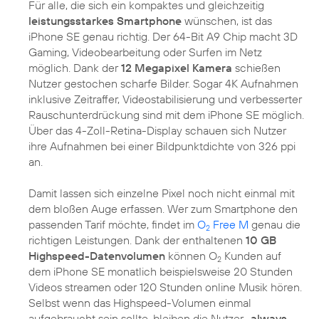
Für alle, die sich ein kompaktes und gleichzeitig
leistungsstarkes Smartphone
wünschen, ist das
iPhone SE genau richtig. Der 64-Bit A9 Chip macht 3D
Gaming, Videobearbeitung oder Surfen im Netz
möglich. Dank der
12 Megapixel Kamera
schießen
Nutzer gestochen scharfe Bilder. Sogar 4K Aufnahmen
inklusive Zeitraffer, Videostabilisierung und verbesserter
Rauschunterdrückung sind mit dem iPhone SE möglich.
Über das 4-Zoll-Retina-Display schauen sich Nutzer
ihre Aufnahmen bei einer Bildpunktdichte von 326 ppi
an.
Damit lassen sich einzelne Pixel noch nicht einmal mit
dem bloßen Auge erfassen. Wer zum Smartphone den
passenden Tarif möchte, findet im
O
Free M
genau die
2
richtigen Leistungen. Dank der enthaltenen
10 GB
Highspeed-Datenvolumen
können O
Kunden auf
2
dem iPhone SE monatlich beispielsweise 20 Stunden
Videos streamen oder 120 Stunden online Musik hören.
Selbst wenn das Highspeed-Volumen einmal
aufgebraucht sein sollte, bleiben die Nutzer
„always