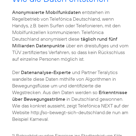
Anonymisierte Mobilfunkdaten
entstehen im
Regelbetrieb von Telefónica Deutschland, wenn
Handys, z.B. beim Surfen oder Telefonieren, mit den
Mobilfunkzellen kommunizieren. Telefónica
Deutschland anonymisiert diese
täglich rund fünf
Milliarden Datenpunkte
über ein dreistufiges und vom
TÜV zertifiziertes Verfahren, so dass kein Rückschluss
auf einzelne Personen möglich ist.
Der
Datenanalyse-Experte
und Partner Teralytics
wandelte diese Daten mithilfe von Algorithmen in
Bewegungsflüsse um und identifizierte die
Wegstrecken. Aus den Daten werden so
Erkenntnisse
über Bewegungsströme
in Deutschland gewonnen.
Wie das konkret aussieht, zeigt Telefónica NEXT auf der
Website http://so-bewegt-sich-deutschland.de nun am
Beispiel Karneval.
1) Betrachtet wurden Einreisen ins Stadtgebiet von Köln