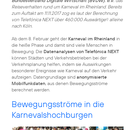
Bundesverband Digitale Wirtschaft (BVDW). e.V.
das
Reiseverhalten rund um Karneval im Rheinland. Bereits
zum Auftakt am 11.11.2017 zog es laut der Berechnung
von Telefónica NEXT über 460.000 Auswärtige
alleine
1)
nach Köln.
Ab dem 8. Februar geht der
Karneval im Rheinland
in
die heiße Phase und damit sind viele Menschen in
Bewegung. Die
Datenanalysen von Telefónica NEXT
können Städten und Verkehrsbetrieben bei der
Verkehrsplanung helfen, indem sie Auswirkungen
besonderer Ereignisse wie Karneval auf den Verkehr
aufzeigen. Datengrundlage sind
anonymisierte
Mobilfunkdaten
, aus denen Bewegungsströme
berechnet werden.
Bewegungsströme in die
Karnevalshochburgen