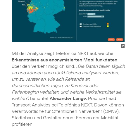
Mit der Analyse zeigt Telefónica NEXT auf, welche
Erkenntnisse aus anonymisierten Mobilfunkdaten
über den Verkehr möglich sind.
„Die Daten fallen täglich
an und können auch rückblickend analysiert werden,
um zu verstehen, wie sich Reisende an
durchschnittlichen Tagen, zu Karneval oder
Ferienbeginn verhalten und welche Verkehrsmittel sie
wählen“
, berichtet
Alexander Lange
, Practice Lead
Transport Analytics bei Telefónica NEXT. Davon können
Verantwortliche für Öffentlichen Nahverkehr (ÖPNV),
Städtebau und Gestalter neuer Formen der Mobilität
profitieren.