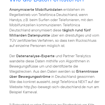
Anonymisierte Mobilfunkdaten
entstehen im
Regelbetrieb von Telefónica Deutschland, wenn
Handys, z.B. beim Surfen oder Telefonieren, mit den
Mobilfunkzellen kommunizieren. Telefónica
Deutschland anonymisiert diese
täglich rund fünf
Milliarden Datenpunkte
über ein dreistufiges und vom
TÜV zertifiziertes Verfahren, so dass kein Rückschluss
auf einzelne Personen möglich ist.
Der
Datenanalyse-Experte
und Partner Teralytics
wandelte diese Daten mithilfe von Algorithmen in
Bewegungsflüsse um und identifizierte die
Wegstrecken. Aus den Daten werden so
Erkenntnisse
über Bewegungsströme
in Deutschland gewonnen.
Wie das konkret aussieht, zeigt Telefónica NEXT auf der
Website http://so-bewegt-sich-deutschland.de nun am
Beispiel Karneval.
1) Betrachtet wurden Einreisen ins Stadtgebiet von Köln