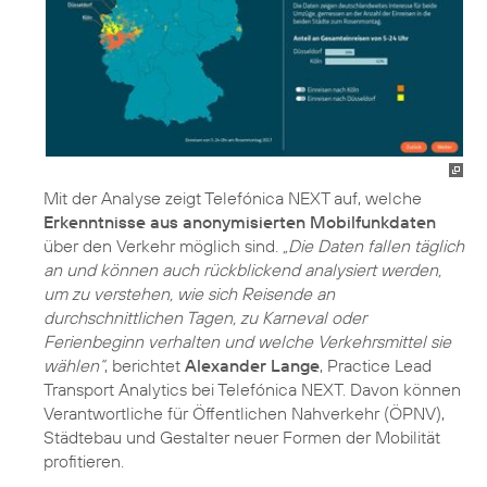
Mit der Analyse zeigt Telefónica NEXT auf, welche
Erkenntnisse aus anonymisierten Mobilfunkdaten
über den Verkehr möglich sind.
„Die Daten fallen täglich
an und können auch rückblickend analysiert werden,
um zu verstehen, wie sich Reisende an
durchschnittlichen Tagen, zu Karneval oder
Ferienbeginn verhalten und welche Verkehrsmittel sie
wählen“
, berichtet
Alexander Lange
, Practice Lead
Transport Analytics bei Telefónica NEXT. Davon können
Verantwortliche für Öffentlichen Nahverkehr (ÖPNV),
Städtebau und Gestalter neuer Formen der Mobilität
profitieren.