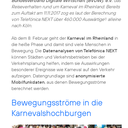
Bundesverband Digitale Wirtschaft (BVDW). e.V.
das
Reiseverhalten rund um Karneval im Rheinland. Bereits
zum Auftakt am 11.11.2017 zog es laut der Berechnung
von Telefónica NEXT über 460.000 Auswärtige
alleine
1)
nach Köln.
Ab dem 8. Februar geht der
Karneval im Rheinland
in
die heiße Phase und damit sind viele Menschen in
Bewegung. Die
Datenanalysen von Telefónica NEXT
können Städten und Verkehrsbetrieben bei der
Verkehrsplanung helfen, indem sie Auswirkungen
besonderer Ereignisse wie Karneval auf den Verkehr
aufzeigen. Datengrundlage sind
anonymisierte
Mobilfunkdaten
, aus denen Bewegungsströme
berechnet werden.
Bewegungsströme in die
Karnevalshochburgen