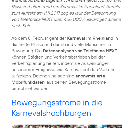
Bundesverband Digitale Wirtschaft (BVDW). e.V.
das
Reiseverhalten rund um Karneval im Rheinland. Bereits
zum Auftakt am 11.11.2017 zog es laut der Berechnung
von Telefónica NEXT über 460.000 Auswärtige
alleine
1)
nach Köln.
Ab dem 8. Februar geht der
Karneval im Rheinland
in
die heiße Phase und damit sind viele Menschen in
Bewegung. Die
Datenanalysen von Telefónica NEXT
können Städten und Verkehrsbetrieben bei der
Verkehrsplanung helfen, indem sie Auswirkungen
besonderer Ereignisse wie Karneval auf den Verkehr
aufzeigen. Datengrundlage sind
anonymisierte
Mobilfunkdaten
, aus denen Bewegungsströme
berechnet werden.
Bewegungsströme in die
Karnevalshochburgen