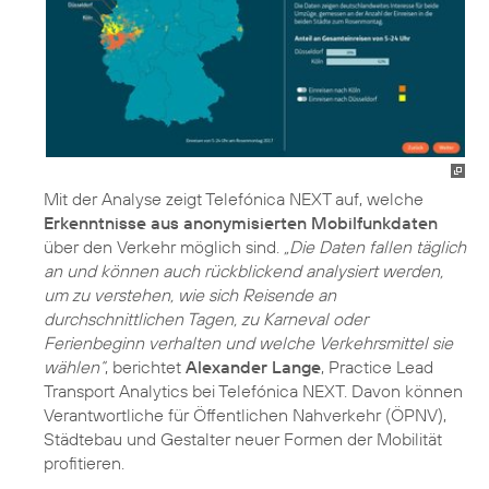
Mit der Analyse zeigt Telefónica NEXT auf, welche
Erkenntnisse aus anonymisierten Mobilfunkdaten
über den Verkehr möglich sind.
„Die Daten fallen täglich
an und können auch rückblickend analysiert werden,
um zu verstehen, wie sich Reisende an
durchschnittlichen Tagen, zu Karneval oder
Ferienbeginn verhalten und welche Verkehrsmittel sie
wählen“
, berichtet
Alexander Lange
, Practice Lead
Transport Analytics bei Telefónica NEXT. Davon können
Verantwortliche für Öffentlichen Nahverkehr (ÖPNV),
Städtebau und Gestalter neuer Formen der Mobilität
profitieren.