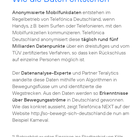
Anonymisierte Mobilfunkdaten
entstehen im
Regelbetrieb von Telefónica Deutschland, wenn
Handys, z.B. beim Surfen oder Telefonieren, mit den
Mobilfunkzellen kommunizieren. Telefónica
Deutschland anonymisiert diese
täglich rund fünf
Milliarden Datenpunkte
über ein dreistufiges und vom
TÜV zertifiziertes Verfahren, so dass kein Rückschluss
auf einzelne Personen möglich ist.
Der
Datenanalyse-Experte
und Partner Teralytics
wandelte diese Daten mithilfe von Algorithmen in
Bewegungsflüsse um und identifizierte die
Wegstrecken. Aus den Daten werden so
Erkenntnisse
über Bewegungsströme
in Deutschland gewonnen.
Wie das konkret aussieht, zeigt Telefónica NEXT auf der
Website http://so-bewegt-sich-deutschland.de nun am
Beispiel Karneval.
1) Betrachtet wurden Einreisen ins Stadtgebiet von Köln