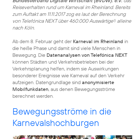
Bundesverband Digitale Wirtschaft (BVDW). e.V.
das
Reiseverhalten rund um Karneval im Rheinland. Bereits
zum Auftakt am 11.11.2017 zog es laut der Berechnung
von Telefónica NEXT über 460.000 Auswärtige
alleine
1)
nach Köln.
Ab dem 8. Februar geht der
Karneval im Rheinland
in
die heiße Phase und damit sind viele Menschen in
Bewegung. Die
Datenanalysen von Telefónica NEXT
können Städten und Verkehrsbetrieben bei der
Verkehrsplanung helfen, indem sie Auswirkungen
besonderer Ereignisse wie Karneval auf den Verkehr
aufzeigen. Datengrundlage sind
anonymisierte
Mobilfunkdaten
, aus denen Bewegungsströme
berechnet werden.
Bewegungsströme in die
Karnevalshochburgen