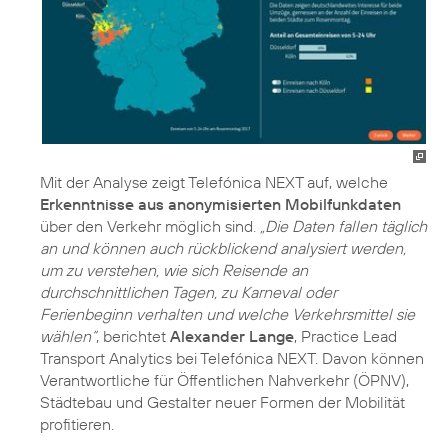
Mit der Analyse zeigt Telefónica NEXT auf, welche
Erkenntnisse aus anonymisierten Mobilfunkdaten
über den Verkehr möglich sind.
„Die Daten fallen täglich
an und können auch rückblickend analysiert werden,
um zu verstehen, wie sich Reisende an
durchschnittlichen Tagen, zu Karneval oder
Ferienbeginn verhalten und welche Verkehrsmittel sie
wählen“
, berichtet
Alexander Lange
, Practice Lead
Transport Analytics bei Telefónica NEXT. Davon können
Verantwortliche für Öffentlichen Nahverkehr (ÖPNV),
Städtebau und Gestalter neuer Formen der Mobilität
profitieren.