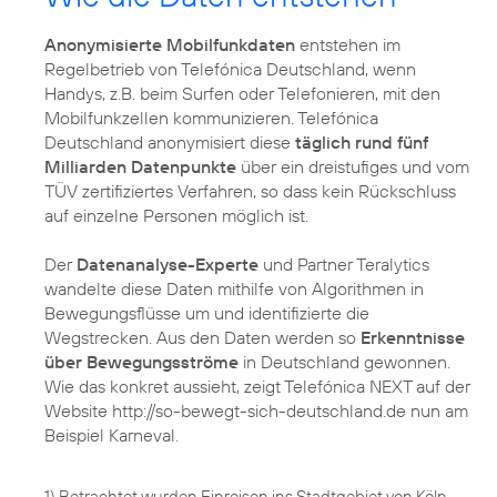
Anonymisierte Mobilfunkdaten
entstehen im
Regelbetrieb von Telefónica Deutschland, wenn
Handys, z.B. beim Surfen oder Telefonieren, mit den
Mobilfunkzellen kommunizieren. Telefónica
Deutschland anonymisiert diese
täglich rund fünf
Milliarden Datenpunkte
über ein dreistufiges und vom
TÜV zertifiziertes Verfahren, so dass kein Rückschluss
auf einzelne Personen möglich ist.
Der
Datenanalyse-Experte
und Partner Teralytics
wandelte diese Daten mithilfe von Algorithmen in
Bewegungsflüsse um und identifizierte die
Wegstrecken. Aus den Daten werden so
Erkenntnisse
über Bewegungsströme
in Deutschland gewonnen.
Wie das konkret aussieht, zeigt Telefónica NEXT auf der
Website http://so-bewegt-sich-deutschland.de nun am
Beispiel Karneval.
1) Betrachtet wurden Einreisen ins Stadtgebiet von Köln