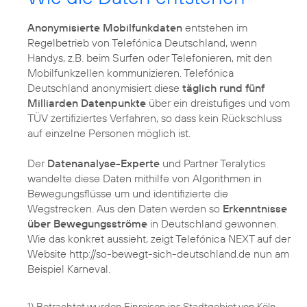
Anonymisierte Mobilfunkdaten
entstehen im
Regelbetrieb von Telefónica Deutschland, wenn
Handys, z.B. beim Surfen oder Telefonieren, mit den
Mobilfunkzellen kommunizieren. Telefónica
Deutschland anonymisiert diese
täglich rund fünf
Milliarden Datenpunkte
über ein dreistufiges und vom
TÜV zertifiziertes Verfahren, so dass kein Rückschluss
auf einzelne Personen möglich ist.
Der
Datenanalyse-Experte
und Partner Teralytics
wandelte diese Daten mithilfe von Algorithmen in
Bewegungsflüsse um und identifizierte die
Wegstrecken. Aus den Daten werden so
Erkenntnisse
über Bewegungsströme
in Deutschland gewonnen.
Wie das konkret aussieht, zeigt Telefónica NEXT auf der
Website http://so-bewegt-sich-deutschland.de nun am
Beispiel Karneval.
1) Betrachtet wurden Einreisen ins Stadtgebiet von Köln