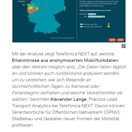
Mit der Analyse zeigt Telefónica NEXT auf, welche
Erkenntnisse aus anonymisierten Mobilfunkdaten
über den Verkehr möglich sind.
„Die Daten fallen täglich
an und können auch rückblickend analysiert werden,
um zu verstehen, wie sich Reisende an
durchschnittlichen Tagen, zu Karneval oder
Ferienbeginn verhalten und welche Verkehrsmittel sie
wählen“
, berichtet
Alexander Lange
, Practice Lead
Transport Analytics bei Telefónica NEXT. Davon können
Verantwortliche für Öffentlichen Nahverkehr (ÖPNV),
Städtebau und Gestalter neuer Formen der Mobilität
profitieren.