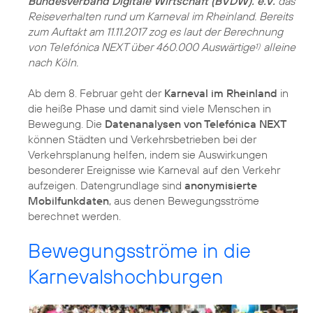
Bundesverband Digitale Wirtschaft (BVDW). e.V.
das
Reiseverhalten rund um Karneval im Rheinland. Bereits
zum Auftakt am 11.11.2017 zog es laut der Berechnung
von Telefónica NEXT über 460.000 Auswärtige
alleine
1)
nach Köln.
Ab dem 8. Februar geht der
Karneval im Rheinland
in
die heiße Phase und damit sind viele Menschen in
Bewegung. Die
Datenanalysen von Telefónica NEXT
können Städten und Verkehrsbetrieben bei der
Verkehrsplanung helfen, indem sie Auswirkungen
besonderer Ereignisse wie Karneval auf den Verkehr
aufzeigen. Datengrundlage sind
anonymisierte
Mobilfunkdaten
, aus denen Bewegungsströme
berechnet werden.
Bewegungsströme in die
Karnevalshochburgen