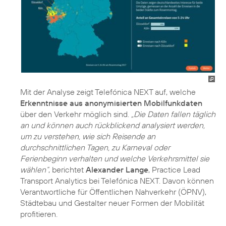
Mit der Analyse zeigt Telefónica NEXT auf, welche
Erkenntnisse aus anonymisierten Mobilfunkdaten
über den Verkehr möglich sind.
„Die Daten fallen täglich
an und können auch rückblickend analysiert werden,
um zu verstehen, wie sich Reisende an
durchschnittlichen Tagen, zu Karneval oder
Ferienbeginn verhalten und welche Verkehrsmittel sie
wählen“
, berichtet
Alexander Lange
, Practice Lead
Transport Analytics bei Telefónica NEXT. Davon können
Verantwortliche für Öffentlichen Nahverkehr (ÖPNV),
Städtebau und Gestalter neuer Formen der Mobilität
profitieren.