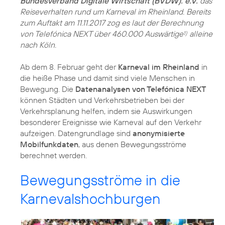
Bundesverband Digitale Wirtschaft (BVDW). e.V.
das
Reiseverhalten rund um Karneval im Rheinland. Bereits
zum Auftakt am 11.11.2017 zog es laut der Berechnung
von Telefónica NEXT über 460.000 Auswärtige
alleine
1)
nach Köln.
Ab dem 8. Februar geht der
Karneval im Rheinland
in
die heiße Phase und damit sind viele Menschen in
Bewegung. Die
Datenanalysen von Telefónica NEXT
können Städten und Verkehrsbetrieben bei der
Verkehrsplanung helfen, indem sie Auswirkungen
besonderer Ereignisse wie Karneval auf den Verkehr
aufzeigen. Datengrundlage sind
anonymisierte
Mobilfunkdaten
, aus denen Bewegungsströme
berechnet werden.
Bewegungsströme in die
Karnevalshochburgen