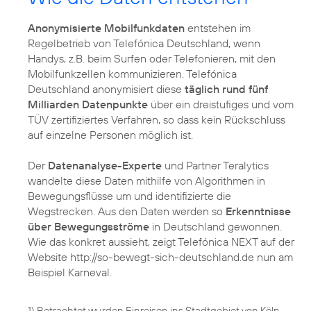
Anonymisierte Mobilfunkdaten
entstehen im
Regelbetrieb von Telefónica Deutschland, wenn
Handys, z.B. beim Surfen oder Telefonieren, mit den
Mobilfunkzellen kommunizieren. Telefónica
Deutschland anonymisiert diese
täglich rund fünf
Milliarden Datenpunkte
über ein dreistufiges und vom
TÜV zertifiziertes Verfahren, so dass kein Rückschluss
auf einzelne Personen möglich ist.
Der
Datenanalyse-Experte
und Partner Teralytics
wandelte diese Daten mithilfe von Algorithmen in
Bewegungsflüsse um und identifizierte die
Wegstrecken. Aus den Daten werden so
Erkenntnisse
über Bewegungsströme
in Deutschland gewonnen.
Wie das konkret aussieht, zeigt Telefónica NEXT auf der
Website http://so-bewegt-sich-deutschland.de nun am
Beispiel Karneval.
1) Betrachtet wurden Einreisen ins Stadtgebiet von Köln