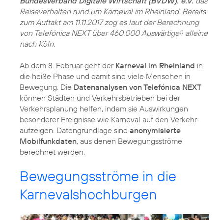
Bundesverband Digitale Wirtschaft (BVDW). e.V.
das
Reiseverhalten rund um Karneval im Rheinland. Bereits
zum Auftakt am 11.11.2017 zog es laut der Berechnung
von Telefónica NEXT über 460.000 Auswärtige
alleine
1)
nach Köln.
Ab dem 8. Februar geht der
Karneval im Rheinland
in
die heiße Phase und damit sind viele Menschen in
Bewegung. Die
Datenanalysen von Telefónica NEXT
können Städten und Verkehrsbetrieben bei der
Verkehrsplanung helfen, indem sie Auswirkungen
besonderer Ereignisse wie Karneval auf den Verkehr
aufzeigen. Datengrundlage sind
anonymisierte
Mobilfunkdaten
, aus denen Bewegungsströme
berechnet werden.
Bewegungsströme in die
Karnevalshochburgen