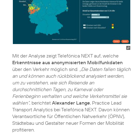
Mit der Analyse zeigt Telefónica NEXT auf, welche
Erkenntnisse aus anonymisierten Mobilfunkdaten
über den Verkehr möglich sind.
„Die Daten fallen täglich
an und können auch rückblickend analysiert werden,
um zu verstehen, wie sich Reisende an
durchschnittlichen Tagen, zu Karneval oder
Ferienbeginn verhalten und welche Verkehrsmittel sie
wählen“
, berichtet
Alexander Lange
, Practice Lead
Transport Analytics bei Telefónica NEXT. Davon können
Verantwortliche für Öffentlichen Nahverkehr (ÖPNV),
Städtebau und Gestalter neuer Formen der Mobilität
profitieren.