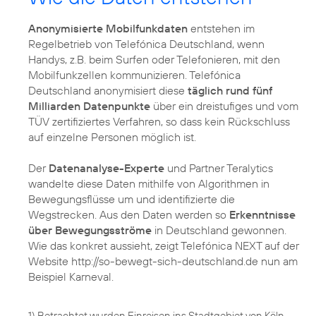
Anonymisierte Mobilfunkdaten
entstehen im
Regelbetrieb von Telefónica Deutschland, wenn
Handys, z.B. beim Surfen oder Telefonieren, mit den
Mobilfunkzellen kommunizieren. Telefónica
Deutschland anonymisiert diese
täglich rund fünf
Milliarden Datenpunkte
über ein dreistufiges und vom
TÜV zertifiziertes Verfahren, so dass kein Rückschluss
auf einzelne Personen möglich ist.
Der
Datenanalyse-Experte
und Partner Teralytics
wandelte diese Daten mithilfe von Algorithmen in
Bewegungsflüsse um und identifizierte die
Wegstrecken. Aus den Daten werden so
Erkenntnisse
über Bewegungsströme
in Deutschland gewonnen.
Wie das konkret aussieht, zeigt Telefónica NEXT auf der
Website http://so-bewegt-sich-deutschland.de nun am
Beispiel Karneval.
1) Betrachtet wurden Einreisen ins Stadtgebiet von Köln