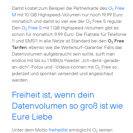
Damit kostet zum Beispiel die Partnerkarte des
O
Free
2
M
mit 10 GB Highspeed-Volumen nur noch 19,99 Euro
monatlich und damit so viel wie der O
Free S regulär.
2
Den
O
Free S
mit 1 GB Highspeed-Volumen gibt es
2
schon für monatlich 9,99 Euro. Die Flatrate für Telefonie
und SMS
in alle Netze ist Standard bei den
O
Free
2)
3)
2
Tarifen
, ebenso wie die Weitersurf-Garantie: Falls das
Datenvolumen aufgebraucht sein sollte, surft man
endlos mit bis zu 1 MBit/s
weiter. „Ich-denk-gerade-
4)
an-dich“-Fotos und -Videos können mit O
Free so
2
jederzeit und spontan versendet und angeschaut
werden.
Freiheit ist, wenn dein
Datenvolumen so groß ist wie
Eure Liebe
Unter dem Motto
freiheitIst
ermöglicht O
seinen
2