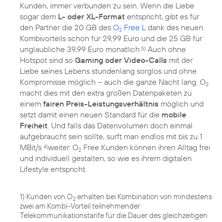
Kunden, immer verbunden zu sein. Wenn die Liebe
sogar dem
L- oder XL-Format
entspricht, gibt es für
den Partner die 20 GB des
O
Free L
dank des neuen
2
Kombivorteils schon für 29,99 Euro und die 25 GB für
unglaubliche 39,99 Euro monatlich.
Auch ohne
5)
Hotspot sind so
Gaming oder Video-Calls
mit der
Liebe seines Lebens stundenlang sorglos und ohne
Kompromisse möglich – auch die ganze Nacht lang. O
2
macht dies mit den extra großen Datenpaketen zu
einem
fairen Preis-Leistungsverhältnis
möglich und
setzt damit einen neuen Standard für die
mobile
Freiheit
. Und falls das Datenvolumen doch einmal
aufgebraucht sein sollte, surft man endlos mit bis zu 1
MBit/s
weiter. O
Free Kunden können ihren Alltag frei
4)
2
und individuell gestalten, so wie es ihrem digitalen
Lifestyle entspricht.
1) Kunden von O
erhalten bei Kombination von mindestens
2
zwei am Kombi-Vorteil teilnehmender
Telekommunikationstarife für die Dauer des gleichzeitigen