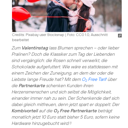
Credits: Pixabay user Stocksnap
|
Foto: CC0 1.0, Ausschnitt
bearbeitet
Zum
Valentinstag
lass Blumen sprechen – oder lieber
Pralinen? Doch die Klassiker zum Tag der Liebenden
sind vergänglich: die Rosen schnell verwelkt, die
Schokolade aufgefuttert. Wie wäre es stattdessen mit
einem Zeichen der Zuneigung, an dem der oder die
Liebste lange Freude hat? Mit dem
O
Free Tarif
über
2
die
Partnerkarte
schenken Kunden ihren
Herzensmenschen und sich selbst die Möglichkeit,
einander immer nah zu sein. Der Schenkende darf sich
dabei gleich mitfreuen, denn jetzt spart er doppelt: Der
Kombivorteil
auf die
O
Free Partnerkarte
beträgt
2
monatlich jetzt 10 Euro statt bisher 5 Euro, sofern keine
Hardware hinzugebucht wird.
1)