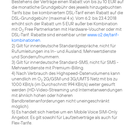
Bestehens der Verträge einen Rabatt von bis zu 10 EUR auf
die monatliche Grundgebühr des jeweils hinzugebuchten
Tarifs bzw. bei kombiniertem DSL-Tarif einen Rabatt auf die
DSL-Grundgebühr (maximal 4 x). Vom 6.2. bis 23.4.2018
erhöht sich der Rabatt um 5 EUR außer bei Kombination
mit O
Free Partnerkarten mit Hardware-Voucher oder mit
2
DSL-Tarif. Rabatte sind einsehbar unter
www.o2.de/tarif-
kombinationen
.
2) Gilt für innerdeutsche Standardgespräche, nicht für
Rufumleitungen ins In- und Ausland, Mehrwertdienste
und Sonderrufnummern.
3) Gilt für innerdeutsche Standard-SMS, nicht für SMS -
Mehrwertdienste mit Premium-Billing.
4) Nach Verbrauch des Highspeed-Datenvolumens kann
unendlich im O
2G/GSM und 3G/UMTS Netz mit bis zu
2
1000 KBit/s (im Durchschnitt 994 KBit/s) weiter gesurft
werden (HD-Video-Streaming und Internetanwendungen
mit ähnlich hohen oder höheren
Bandbreitenanforderungen nicht uneingeschränkt
möglich).
5) Es handelt sich hierbei um ein Mobile Voice SIM-Only
Angebot. Es gilt sowohl für Laufzeitverträge als auch für
Flex-Tarife.