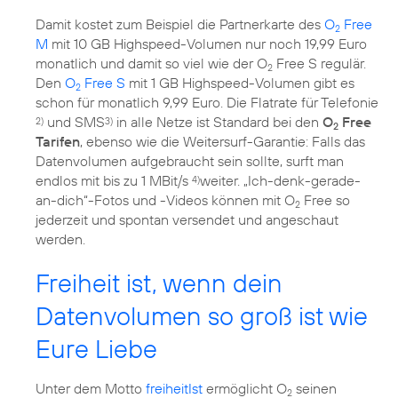
Damit kostet zum Beispiel die Partnerkarte des
O
Free
2
M
mit 10 GB Highspeed-Volumen nur noch 19,99 Euro
monatlich und damit so viel wie der O
Free S regulär.
2
Den
O
Free S
mit 1 GB Highspeed-Volumen gibt es
2
schon für monatlich 9,99 Euro. Die Flatrate für Telefonie
und SMS
in alle Netze ist Standard bei den
O
Free
2)
3)
2
Tarifen
, ebenso wie die Weitersurf-Garantie: Falls das
Datenvolumen aufgebraucht sein sollte, surft man
endlos mit bis zu 1 MBit/s
weiter. „Ich-denk-gerade-
4)
an-dich“-Fotos und -Videos können mit O
Free so
2
jederzeit und spontan versendet und angeschaut
werden.
Freiheit ist, wenn dein
Datenvolumen so groß ist wie
Eure Liebe
Unter dem Motto
freiheitIst
ermöglicht O
seinen
2