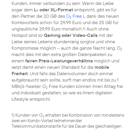
Kunden, immer verbunden zu sein. Wenn die Liebe
sogar dem
L- oder XL-Format
entspricht, gibt es für
den Partner die 20 GB des
O
Free L
dank des neuen
2
Kombivorteils schon für 29,99 Euro und die 25 GB für
unglaubliche 39,99 Euro monatlich.
Auch ohne
5)
Hotspot sind so
Gaming oder Video-Calls
mit der
Liebe seines Lebens stundenlang sorglos und ohne
Kompromisse möglich – auch die ganze Nacht lang. O
2
macht dies mit den extra großen Datenpaketen zu
einem
fairen Preis-Leistungsverhältnis
möglich und
setzt damit einen neuen Standard für die
mobile
Freiheit
. Und falls das Datenvolumen doch einmal
aufgebraucht sein sollte, surft man endlos mit bis zu 1
MBit/s
weiter. O
Free Kunden können ihren Alltag frei
4)
2
und individuell gestalten, so wie es ihrem digitalen
Lifestyle entspricht.
1) Kunden von O
erhalten bei Kombination von mindestens
2
zwei am Kombi-Vorteil teilnehmender
Telekommunikationstarife für die Dauer des gleichzeitigen