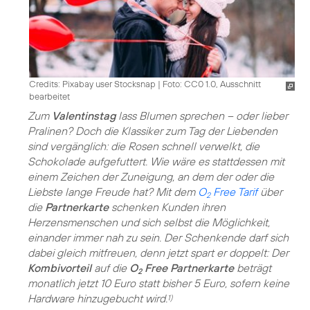
Credits: Pixabay user Stocksnap
|
Foto: CC0 1.0, Ausschnitt
bearbeitet
Zum
Valentinstag
lass Blumen sprechen – oder lieber
Pralinen? Doch die Klassiker zum Tag der Liebenden
sind vergänglich: die Rosen schnell verwelkt, die
Schokolade aufgefuttert. Wie wäre es stattdessen mit
einem Zeichen der Zuneigung, an dem der oder die
Liebste lange Freude hat? Mit dem
O
Free Tarif
über
2
die
Partnerkarte
schenken Kunden ihren
Herzensmenschen und sich selbst die Möglichkeit,
einander immer nah zu sein. Der Schenkende darf sich
dabei gleich mitfreuen, denn jetzt spart er doppelt: Der
Kombivorteil
auf die
O
Free Partnerkarte
beträgt
2
monatlich jetzt 10 Euro statt bisher 5 Euro, sofern keine
Hardware hinzugebucht wird.
1)