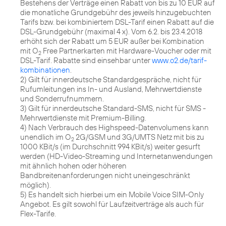
Bestehens der Verträge einen Rabatt von bis zu 10 EUR auf
die monatliche Grundgebühr des jeweils hinzugebuchten
Tarifs bzw. bei kombiniertem DSL-Tarif einen Rabatt auf die
DSL-Grundgebühr (maximal 4 x). Vom 6.2. bis 23.4.2018
erhöht sich der Rabatt um 5 EUR außer bei Kombination
mit O
Free Partnerkarten mit Hardware-Voucher oder mit
2
DSL-Tarif. Rabatte sind einsehbar unter
www.o2.de/tarif-
kombinationen
.
2) Gilt für innerdeutsche Standardgespräche, nicht für
Rufumleitungen ins In- und Ausland, Mehrwertdienste
und Sonderrufnummern.
3) Gilt für innerdeutsche Standard-SMS, nicht für SMS -
Mehrwertdienste mit Premium-Billing.
4) Nach Verbrauch des Highspeed-Datenvolumens kann
unendlich im O
2G/GSM und 3G/UMTS Netz mit bis zu
2
1000 KBit/s (im Durchschnitt 994 KBit/s) weiter gesurft
werden (HD-Video-Streaming und Internetanwendungen
mit ähnlich hohen oder höheren
Bandbreitenanforderungen nicht uneingeschränkt
möglich).
5) Es handelt sich hierbei um ein Mobile Voice SIM-Only
Angebot. Es gilt sowohl für Laufzeitverträge als auch für
Flex-Tarife.