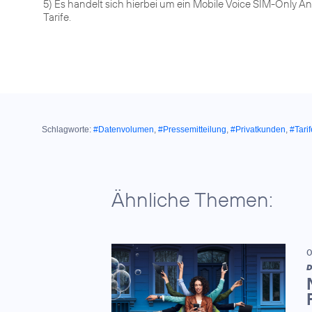
5) Es handelt sich hierbei um ein Mobile Voice SIM-Only Ang
Tarife.
Schlagworte:
#Datenvolumen
,
#Pressemitteilung
,
#Privatkunden
,
#Tarif
Ähnliche Themen:
0
D