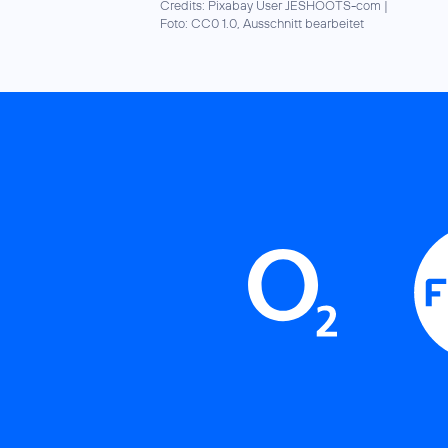
Credits: Pixabay User JESHOOTS-com
|
Foto: CC0 1.0, Ausschnitt bearbeitet