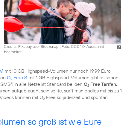
Credits: Pixabay user Stocksnap
|
Foto: CC0 1.0, Ausschnitt
bearbeitet
 M
mit 10 GB Highspeed-Volumen nur noch 19,99 Euro
 Den
O
Free S
mit 1 GB Highspeed-Volumen gibt es schon
2
 SMS
in alle Netze ist Standard bei den
O
Free Tarifen
,
3)
2
men aufgebraucht sein sollte, surft man endlos mit bis zu 1
-Videos können mit O
Free so jederzeit und spontan
2
olumen so groß ist wie Eure