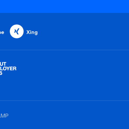
be
Xing
AMP