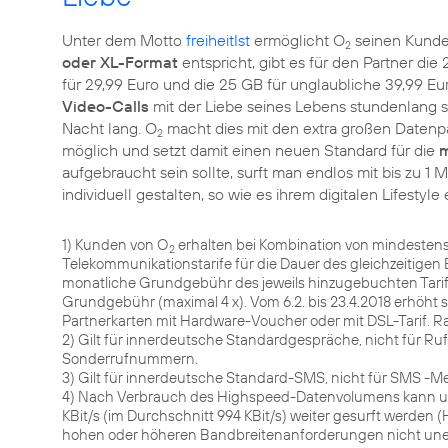
Unter dem Motto
freiheitIst
ermöglicht O
seinen Kunde
2
oder XL-Format
entspricht, gibt es für den Partner di
für 29,99 Euro und die 25 GB für unglaubliche 39,99 Eu
Video-Calls
mit der Liebe seines Lebens stundenlang 
Nacht lang. O
macht dies mit den extra großen Daten
2
möglich und setzt damit einen neuen Standard für die
m
aufgebraucht sein sollte, surft man endlos mit bis zu 1 
individuell gestalten, so wie es ihrem digitalen Lifestyle 
1) Kunden von O
erhalten bei Kombination von mindestens
2
Telekommunikationstarife für die Dauer des gleichzeitigen 
monatliche Grundgebühr des jeweils hinzugebuchten Tarifs
Grundgebühr (maximal 4 x). Vom 6.2. bis 23.4.2018 erhöht 
Partnerkarten mit Hardware-Voucher oder mit DSL-Tarif. R
2) Gilt für innerdeutsche Standardgespräche, nicht für R
Sonderrufnummern.
3) Gilt für innerdeutsche Standard-SMS, nicht für SMS -M
4) Nach Verbrauch des Highspeed-Datenvolumens kann u
KBit/s (im Durchschnitt 994 KBit/s) weiter gesurft werd
hohen oder höheren Bandbreitenanforderungen nicht une