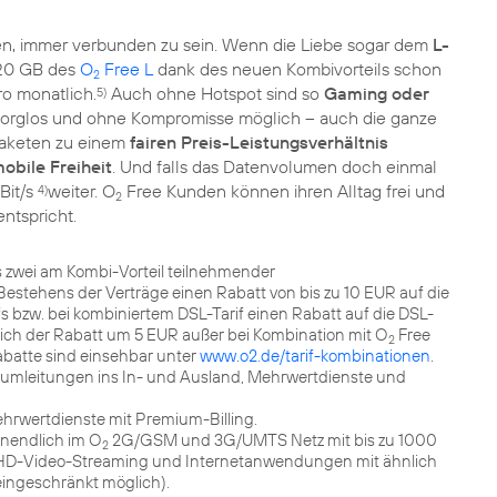
n, immer verbunden zu sein. Wenn die Liebe sogar dem
L-
e 20 GB des
O
Free L
dank des neuen Kombivorteils schon
2
ro monatlich.
Auch ohne Hotspot sind so
Gaming oder
5)
sorglos und ohne Kompromisse möglich – auch die ganze
paketen zu einem
fairen Preis-Leistungsverhältnis
obile Freiheit
. Und falls das Datenvolumen doch einmal
MBit/s
weiter. O
Free Kunden können ihren Alltag frei und
4)
2
entspricht.
 zwei am Kombi-Vorteil teilnehmender
Bestehens der Verträge einen Rabatt von bis zu 10 EUR auf die
 bzw. bei kombiniertem DSL-Tarif einen Rabatt auf die DSL-
sich der Rabatt um 5 EUR außer bei Kombination mit O
Free
2
abatte sind einsehbar unter
www.o2.de/tarif-kombinationen
.
ufumleitungen ins In- und Ausland, Mehrwertdienste und
ehrwertdienste mit Premium-Billing.
nendlich im O
2G/GSM und 3G/UMTS Netz mit bis zu 1000
2
en (HD-Video-Streaming und Internetanwendungen mit ähnlich
ingeschränkt möglich).