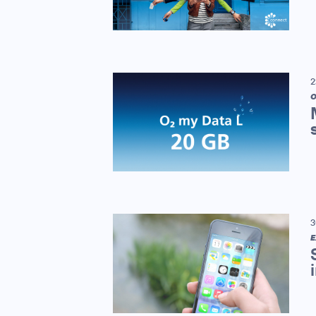
2
3
E