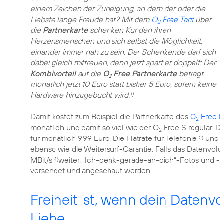
einem Zeichen der Zuneigung, an dem der oder die
Liebste lange Freude hat? Mit dem
O
Free Tarif
über
2
die
Partnerkarte
schenken Kunden ihren
Herzensmenschen und sich selbst die Möglichkeit,
einander immer nah zu sein. Der Schenkende darf sich
dabei gleich mitfreuen, denn jetzt spart er doppelt: Der
Kombivorteil
auf die
O
Free Partnerkarte
beträgt
2
monatlich jetzt 10 Euro statt bisher 5 Euro, sofern keine
Hardware hinzugebucht wird.
1)
Damit kostet zum Beispiel die Partnerkarte des
O
Free
2
monatlich und damit so viel wie der O
Free S regulär.
2
für monatlich 9,99 Euro. Die Flatrate für Telefonie
und
2)
ebenso wie die Weitersurf-Garantie: Falls das Datenvolu
MBit/s
weiter. „Ich-denk-gerade-an-dich“-Fotos und 
4)
versendet und angeschaut werden.
Freiheit ist, wenn dein Datenv
Liebe