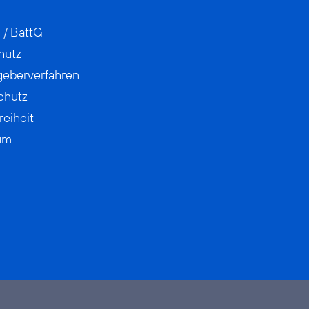
 / BattG
hutz
geberverfahren
chutz
reiheit
um