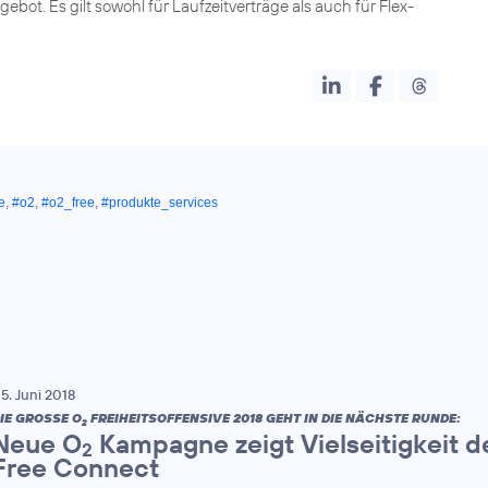
ebot. Es gilt sowohl für Laufzeitverträge als auch für Flex-
e
,
#o2
,
#o2_free
,
#produkte_services
5. Juni 2018
IE GROSSE O
FREIHEITSOFFENSIVE 2018 GEHT IN DIE NÄCHSTE RUNDE:
2
Neue O
Kampagne zeigt Vielseitigkeit d
2
Free Connect