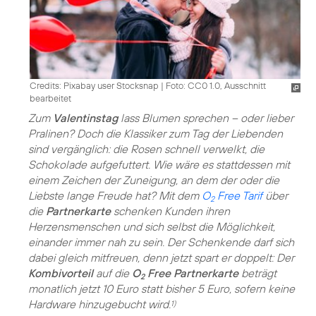
Credits: Pixabay user Stocksnap
|
Foto: CC0 1.0, Ausschnitt
bearbeitet
Zum
Valentinstag
lass Blumen sprechen – oder lieber
Pralinen? Doch die Klassiker zum Tag der Liebenden
sind vergänglich: die Rosen schnell verwelkt, die
Schokolade aufgefuttert. Wie wäre es stattdessen mit
einem Zeichen der Zuneigung, an dem der oder die
Liebste lange Freude hat? Mit dem
O
Free Tarif
über
2
die
Partnerkarte
schenken Kunden ihren
Herzensmenschen und sich selbst die Möglichkeit,
einander immer nah zu sein. Der Schenkende darf sich
dabei gleich mitfreuen, denn jetzt spart er doppelt: Der
Kombivorteil
auf die
O
Free Partnerkarte
beträgt
2
monatlich jetzt 10 Euro statt bisher 5 Euro, sofern keine
Hardware hinzugebucht wird.
1)