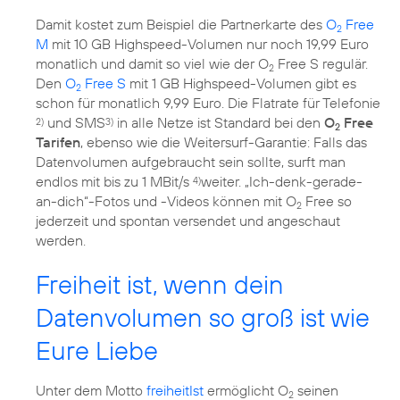
Damit kostet zum Beispiel die Partnerkarte des
O
Free
2
M
mit 10 GB Highspeed-Volumen nur noch 19,99 Euro
monatlich und damit so viel wie der O
Free S regulär.
2
Den
O
Free S
mit 1 GB Highspeed-Volumen gibt es
2
schon für monatlich 9,99 Euro. Die Flatrate für Telefonie
und SMS
in alle Netze ist Standard bei den
O
Free
2)
3)
2
Tarifen
, ebenso wie die Weitersurf-Garantie: Falls das
Datenvolumen aufgebraucht sein sollte, surft man
endlos mit bis zu 1 MBit/s
weiter. „Ich-denk-gerade-
4)
an-dich“-Fotos und -Videos können mit O
Free so
2
jederzeit und spontan versendet und angeschaut
werden.
Freiheit ist, wenn dein
Datenvolumen so groß ist wie
Eure Liebe
Unter dem Motto
freiheitIst
ermöglicht O
seinen
2