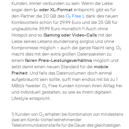
Kunden, immer verbunden zu sein. Wenn die Liebe
sogar dem
L- oder XL-Format
entspricht, gibt es für
den Partner die 20 GB des
O
Free L
dank des neuen
2
Kombivorteils schon für 29,99 Euro und die 25 GB für
unglaubliche 39,99 Euro monatlich.
Auch ohne
5)
Hotspot sind so
Gaming oder Video-Calls
mit der
Liebe seines Lebens stundenlang sorglos und ohne
Kompromisse möglich – auch die ganze Nacht lang. O
2
macht dies mit den extra großen Datenpaketen zu
einem
fairen Preis-Leistungsverhältnis
möglich und
setzt damit einen neuen Standard für die
mobile
Freiheit
. Und falls das Datenvolumen doch einmal
aufgebraucht sein sollte, surft man endlos mit bis zu 1
MBit/s
weiter. O
Free Kunden können ihren Alltag frei
4)
2
und individuell gestalten, so wie es ihrem digitalen
Lifestyle entspricht.
1) Kunden von O
erhalten bei Kombination von mindestens
2
zwei am Kombi-Vorteil teilnehmender
Telekommunikationstarife für die Dauer des gleichzeitigen