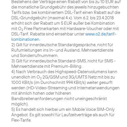
Bestehens der Verträge einen Rabatt von bis zu 10 EUR auf
die monatliche Grundgebühr des jeweils hinzugebuchten
Tarifs bzw. bei kombiniertem DSL-Tarif einen Rabatt auf die
DSL-Grundgebühr (maximal 4 x). Vom 6.2. bis 23.4.2018
erhöht sich der Rabatt um 5 EUR außer bei Kombination
mit O
Free Partnerkarten mit Hardware-Voucher oder mit
2
DSL-Tarif. Rabatte sind einsehbar unter
www.o2.de/tarif-
kombinationen
.
2) Gilt für innerdeutsche Standardgespräche, nicht für
Rufumleitungen ins In- und Ausland, Mehrwertdienste
und Sonderrufnummern.
3) Gilt für innerdeutsche Standard-SMS, nicht für SMS -
Mehrwertdienste mit Premium-Billing.
4) Nach Verbrauch des Highspeed-Datenvolumens kann
unendlich im O
2G/GSM und 3G/UMTS Netz mit bis zu
2
1000 KBit/s (im Durchschnitt 994 KBit/s) weiter gesurft
werden (HD-Video-Streaming und Internetanwendungen
mit ähnlich hohen oder höheren
Bandbreitenanforderungen nicht uneingeschränkt
möglich).
5) Es handelt sich hierbei um ein Mobile Voice SIM-Only
Angebot. Es gilt sowohl für Laufzeitverträge als auch für
Flex-Tarife.