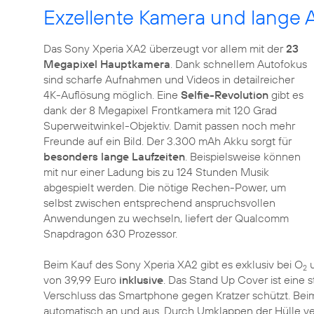
Exzellente Kamera und lange A
Das Sony Xperia XA2 überzeugt vor allem mit der
23
Megapixel Hauptkamera
. Dank schnellem Autofokus
sind scharfe Aufnahmen und Videos in detailreicher
4K-Auflösung möglich. Eine
Selfie-Revolution
gibt es
dank der 8 Megapixel Frontkamera mit 120 Grad
Superweitwinkel-Objektiv. Damit passen noch mehr
Freunde auf ein Bild. Der 3.300 mAh Akku sorgt für
besonders lange Laufzeiten
. Beispielsweise können
mit nur einer Ladung bis zu 124 Stunden Musik
abgespielt werden. Die nötige Rechen-Power, um
selbst zwischen entsprechend anspruchsvollen
Anwendungen zu wechseln, liefert der Qualcomm
Snapdragon 630 Prozessor.
Beim Kauf des Sony Xperia XA2 gibt es exklusiv bei O
u
2
von 39,99 Euro
inklusive
. Das Stand Up Cover ist eine s
Verschluss das Smartphone gegen Kratzer schützt. Beim
automatisch an und aus. Durch Umklappen der Hülle ver