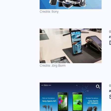
Credits: Sony
0
E
Credits: Jörg Borm
0
B