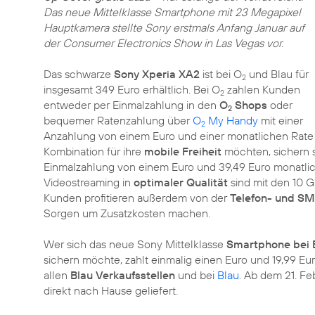
Das neue Mittelklasse Smartphone mit 23 Megapixel
Hauptkamera stellte Sony erstmals Anfang Januar auf
der Consumer Electronics Show in Las Vegas vor.
Das schwarze
Sony Xperia XA2
ist bei O
und Blau für
2
insgesamt 349 Euro erhältlich. Bei O
zahlen Kunden
2
entweder per Einmalzahlung in den
O
Shops
oder
2
bequemer Ratenzahlung über
O
My Handy
mit einer
2
Anzahlung von einem Euro und einer monatlichen Rate
Kombination für ihre
mobile Freiheit
möchten, sichern 
Einmalzahlung von einem Euro und 39,49 Euro monatlic
Videostreaming in
optimaler Qualität
sind mit den 10 
Kunden profitieren außerdem von der
Telefon- und SM
Sorgen um Zusatzkosten machen.
Wer sich das neue Sony Mittelklasse
Smartphone bei 
sichern möchte, zahlt einmalig einen Euro und 19,99 Euro
allen
Blau Verkaufsstellen
und bei
Blau
. Ab dem 21. F
direkt nach Hause geliefert.