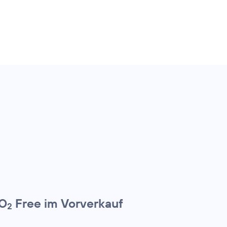
 O
Free im Vorverkauf
2