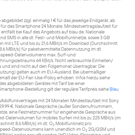
abgebildet zzgl. einmalig 1 € für das jeweilige Endgerät, ab
t für das Smartphone 24 Monate. Mindestvertragslaufzeit für
 entfällt bei Kauf des Angebots auf blau.de. Nationale
 SMS in alle dt. Fest- und Mobilfunknetze, sowie 3 GB
 mit LTE und bis zu 21,6 MBit/s im Download (Durchschnitt
 8,6 MBit/s) für paketvermittelte Datennutzung im dt.
ghspeed-Datenvolumens max. Surf-und
nungszeitraums 64 KBit/s. Nicht verbrauchte Einheiten/
nd sind nicht auf den Folgemonat übertragbar. Die
nutzung) gelten auch im EU-Ausland. Bei übermäßiger
äß der EU-Fair-Use-Policy erhoben. Infos hierzu siehe
des abgebildeten Gerätes mit Tarif bei einer
martphone-Bestellung gilt der reguläre Tarifpreis siehe
Blau
Mobilfunkvertrages mit 24 Monaten Mindestlaufzeit mit Sony
is 29,99 €. Nationale Gespräche (außer Sonderrufnummern,
netze, eine Festnetznummer für eingehende Gespräche aus
d-Datenvolumen für mobiles Surfen mit bis zu 225 MBit/s (im
schnitt 8,6 MBit/s) im dt. O
Mobilfunknetz pro
2
speed-Datenvolumens kann unendlich im O
2G/GSM und
2
 KBit/s) weiter gesurft werden (HD Video-Streaming und