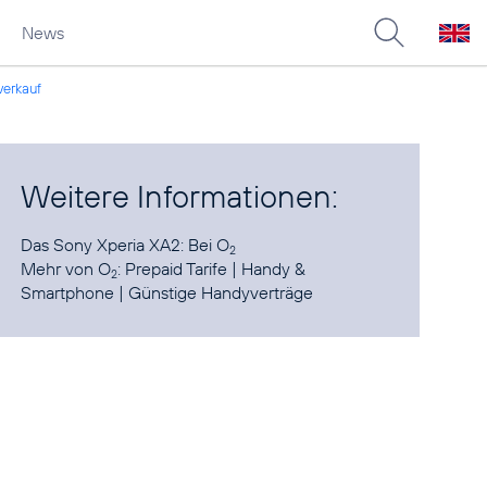
News
verkauf
Weitere Informationen:
Das Sony Xperia XA2:
Bei O
2
Mehr von O
:
Prepaid Tarife
|
Handy &
2
Smartphone
|
Günstige Handyverträge