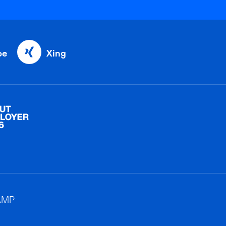
be
Xing
AMP