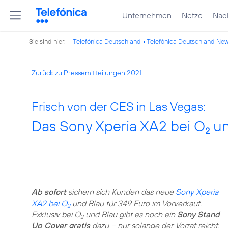
Unternehmen
Netze
Nach
Sie sind hier:
Telefónica Deutschland
Telefónica Deutschland Ne
Zurück zu Pressemitteilungen 2021
Frisch von der CES in Las Vegas:
Das Sony Xperia XA2 bei O
un
2
Ab sofort
sichern sich Kunden das neue
Sony Xperia
XA2 bei O
und Blau für 349 Euro im Vorverkauf.
2
Exklusiv bei O
und Blau gibt es noch ein
Sony Stand
2
Up Cover gratis
dazu – nur solange der Vorrat reicht.