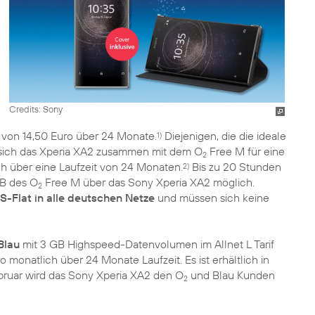
Credits: Sony
 von 14,50 Euro über 24 Monate.
Diejenigen, die die ideale
1)
sich das Xperia XA2 zusammen mit dem O
Free M für eine
2
h über eine Laufzeit von 24 Monaten.
Bis zu 20 Stunden
2)
GB des O
Free M über das Sony Xperia XA2 möglich.
2
S-Flat in alle deutschen Netze
und müssen sich keine
Blau
mit 3 GB Highspeed-Datenvolumen im Allnet L Tarif
 monatlich über 24 Monate Laufzeit. Es ist erhältlich in
ebruar wird das Sony Xperia XA2 den O
und Blau Kunden
2