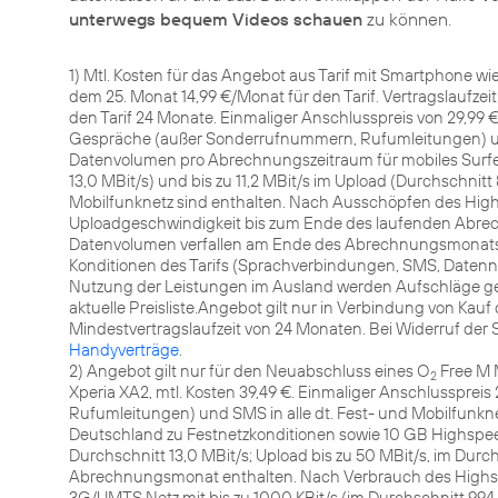
unterwegs bequem Videos schauen
zu können.
1) Mtl. Kosten für das Angebot aus Tarif mit Smartphone wie 
dem 25. Monat 14,99 €/Monat für den Tarif. Vertragslaufzei
den Tarif 24 Monate. Einmaliger Anschlusspreis von 29,99 €
Gespräche (außer Sonderrufnummern, Rufumleitungen) und
Datenvolumen pro Abrechnungszeitraum für mobiles Surfen
13,0 MBit/s) und bis zu 11,2 MBit/s im Upload (Durchschnitt
Mobilfunknetz sind enthalten. Nach Ausschöpfen des Hi
Uploadgeschwindigkeit bis zum Ende des laufenden Abrech
Datenvolumen verfallen am Ende des Abrechnungsmonats u
Konditionen des Tarifs (Sprachverbindungen, SMS, Daten
Nutzung der Leistungen im Ausland werden Aufschläge gem
aktuelle Preisliste.Angebot gilt nur in Verbindung von Kauf 
Mindestvertragslaufzeit von 24 Monaten. Bei Widerruf der S
Handyverträge
.
2) Angebot gilt nur für den Neuabschluss eines O
Free M 
2
Xperia XA2, mtl. Kosten 39,49 €. Einmaliger Anschlusspre
Rufumleitungen) und SMS in alle dt. Fest- und Mobilfunk
Deutschland zu Festnetzkonditionen sowie 10 GB Highspee
Durchschnitt 13,0 MBit/s; Upload bis zu 50 MBit/s, im Durch
Abrechnungsmonat enthalten. Nach Verbrauch des High
3G/UMTS Netz mit bis zu 1000 KBit/s (im Durchschnitt 994