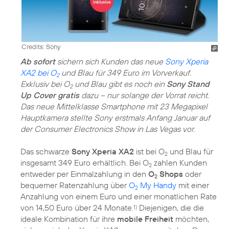
Credits: Sony
Ab sofort
sichern sich Kunden das neue
Sony Xperia
XA2 bei O
und Blau für 349 Euro im Vorverkauf.
2
Exklusiv bei O
und Blau gibt es noch ein
Sony Stand
2
Up Cover gratis
dazu – nur solange der Vorrat reicht.
Das neue Mittelklasse Smartphone mit 23 Megapixel
Hauptkamera stellte Sony erstmals Anfang Januar auf
der Consumer Electronics Show in Las Vegas vor.
Das schwarze
Sony Xperia XA2
ist bei O
und Blau für
2
insgesamt 349 Euro erhältlich. Bei O
zahlen Kunden
2
entweder per Einmalzahlung in den
O
Shops
oder
2
bequemer Ratenzahlung über
O
My Handy
mit einer
2
Anzahlung von einem Euro und einer monatlichen Rate
von 14,50 Euro über 24 Monate.
Diejenigen, die die
1)
ideale Kombination für ihre
mobile Freiheit
möchten,