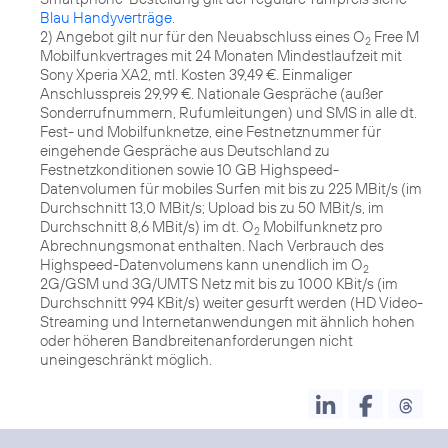
Blau Handyverträge
.
2) Angebot gilt nur für den Neuabschluss eines O
Free M
2
Mobilfunkvertrages mit 24 Monaten Mindestlaufzeit mit
Sony Xperia XA2, mtl. Kosten 39,49 €. Einmaliger
Anschlusspreis 29,99 €. Nationale Gespräche (außer
Sonderrufnummern, Rufumleitungen) und SMS in alle dt.
Fest- und Mobilfunknetze, eine Festnetznummer für
eingehende Gespräche aus Deutschland zu
Festnetzkonditionen sowie 10 GB Highspeed-
Datenvolumen für mobiles Surfen mit bis zu 225 MBit/s (im
Durchschnitt 13,0 MBit/s; Upload bis zu 50 MBit/s, im
Durchschnitt 8,6 MBit/s) im dt. O
Mobilfunknetz pro
2
Abrechnungsmonat enthalten. Nach Verbrauch des
Highspeed-Datenvolumens kann unendlich im O
2
2G/GSM und 3G/UMTS Netz mit bis zu 1000 KBit/s (im
Durchschnitt 994 KBit/s) weiter gesurft werden (HD Video-
Streaming und Internetanwendungen mit ähnlich hohen
oder höheren Bandbreitenanforderungen nicht
uneingeschränkt möglich.