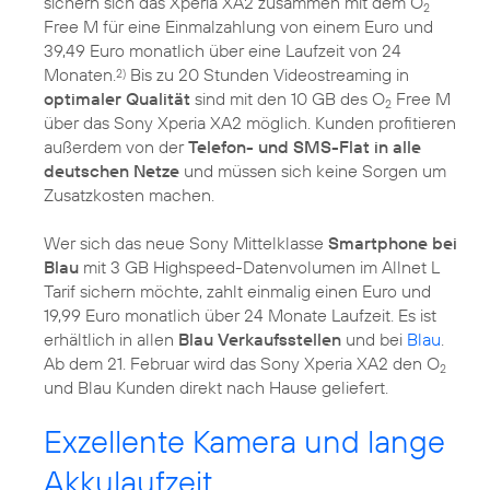
sichern sich das Xperia XA2 zusammen mit dem O
2
Free M für eine Einmalzahlung von einem Euro und
39,49 Euro monatlich über eine Laufzeit von 24
Monaten.
Bis zu 20 Stunden Videostreaming in
2)
optimaler Qualität
sind mit den 10 GB des O
Free M
2
über das Sony Xperia XA2 möglich. Kunden profitieren
außerdem von der
Telefon- und SMS-Flat in alle
deutschen Netze
und müssen sich keine Sorgen um
Zusatzkosten machen.
Wer sich das neue Sony Mittelklasse
Smartphone bei
Blau
mit 3 GB Highspeed-Datenvolumen im Allnet L
Tarif sichern möchte, zahlt einmalig einen Euro und
19,99 Euro monatlich über 24 Monate Laufzeit. Es ist
erhältlich in allen
Blau Verkaufsstellen
und bei
Blau
.
Ab dem 21. Februar wird das Sony Xperia XA2 den O
2
und Blau Kunden direkt nach Hause geliefert.
Exzellente Kamera und lange
Akkulaufzeit