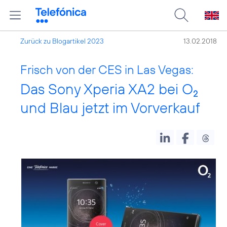
Zurück zu Blogartikel 2023
13.02.2018
Frisch von der CES in Las Vegas:
Das Sony Xperia XA2 bei O
2
und Blau jetzt im Vorverkauf