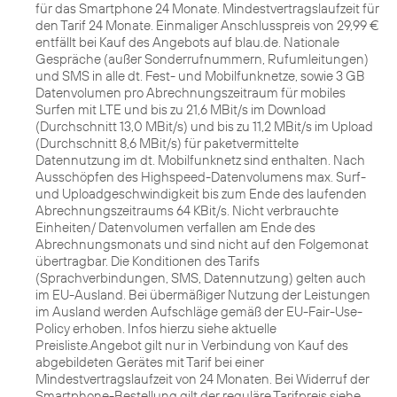
für das Smartphone 24 Monate. Mindestvertragslaufzeit für
den Tarif 24 Monate. Einmaliger Anschlusspreis von 29,99 €
entfällt bei Kauf des Angebots auf blau.de. Nationale
Gespräche (außer Sonderrufnummern, Rufumleitungen)
und SMS in alle dt. Fest- und Mobilfunknetze, sowie 3 GB
Datenvolumen pro Abrechnungszeitraum für mobiles
Surfen mit LTE und bis zu 21,6 MBit/s im Download
(Durchschnitt 13,0 MBit/s) und bis zu 11,2 MBit/s im Upload
(Durchschnitt 8,6 MBit/s) für paketvermittelte
Datennutzung im dt. Mobilfunknetz sind enthalten. Nach
Ausschöpfen des Highspeed-Datenvolumens max. Surf-
und Uploadgeschwindigkeit bis zum Ende des laufenden
Abrechnungszeitraums 64 KBit/s. Nicht verbrauchte
Einheiten/ Datenvolumen verfallen am Ende des
Abrechnungsmonats und sind nicht auf den Folgemonat
übertragbar. Die Konditionen des Tarifs
(Sprachverbindungen, SMS, Datennutzung) gelten auch
im EU-Ausland. Bei übermäßiger Nutzung der Leistungen
im Ausland werden Aufschläge gemäß der EU-Fair-Use-
Policy erhoben. Infos hierzu siehe aktuelle
Preisliste.Angebot gilt nur in Verbindung von Kauf des
abgebildeten Gerätes mit Tarif bei einer
Mindestvertragslaufzeit von 24 Monaten. Bei Widerruf der
Smartphone-Bestellung gilt der reguläre Tarifpreis siehe