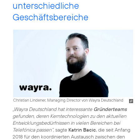
unterschiedliche
Geschäftsbereiche
Christian Lindener, Managing Director von Wayra Deutschland
„Wayra Deutschland hat interessante
Gründerteams
gefunden, deren Kerntechnologien zu den aktuellen
Entwicklungsbedürfnissen in vielen Bereichen bei
Telefónica passen“,
sagte
Katrin Bacic
, die seit Anfang
2018 für den koordinierten Austausch zwischen den