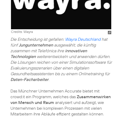
Credits: Wayra
Die Entscheidung ist gefallen:
Wayra Deutschland
hat
fünf
Jungunternehmen
ausgewählt, die künftig
zusammen mit Telefónica ihre
innovativen
Technologien
weiterentwickeln und anwenden dürfen.
Die Lösungen reichen von einer Simulationssoftware für
Evakuierungsszenarien über einen digitalen
Gesundheitsassistenten bis zu einem Onlinetraining für
Daten-Facharbeiter
.
Das Münchner Unternehmen Accurate bietet mit
crowd:it ein Programm, welches das
Zusammenwirken
von Mensch und Raum
analysiert und aufzeigt, wie
Unternehmen bei komplexen Prozessen mit vielen
Mitarbeitern ihre Abläufe effizient gestalten können.