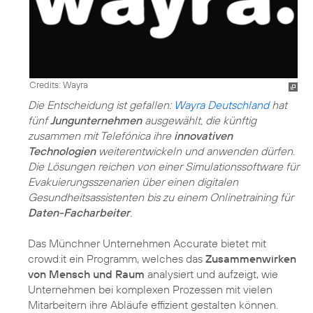
Credits: Wayra
Die Entscheidung ist gefallen:
Wayra Deutschland
hat
fünf
Jungunternehmen
ausgewählt, die künftig
zusammen mit Telefónica ihre
innovativen
Technologien
weiterentwickeln und anwenden dürfen.
Die Lösungen reichen von einer Simulationssoftware für
Evakuierungsszenarien über einen digitalen
Gesundheitsassistenten bis zu einem Onlinetraining für
Daten-Facharbeiter
.
Das Münchner Unternehmen Accurate bietet mit
crowd:it ein Programm, welches das
Zusammenwirken
von Mensch und Raum
analysiert und aufzeigt, wie
Unternehmen bei komplexen Prozessen mit vielen
Mitarbeitern ihre Abläufe effizient gestalten können.