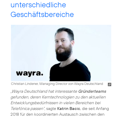
unterschiedliche
Geschäftsbereiche
Christian Lindener, Managing Director von Wayra Deutschland
„Wayra Deutschland hat interessante
Gründerteams
gefunden, deren Kerntechnologien zu den aktuellen
Entwicklungsbedürfnissen in vielen Bereichen bei
Telefónica passen“,
sagte
Katrin Bacic
, die seit Anfang
2018 für den koordinierten Austausch zwischen den