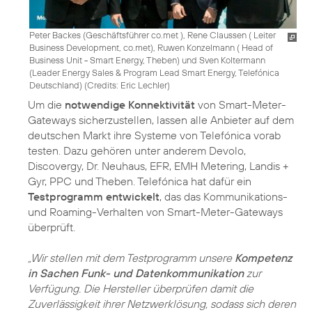
Peter Backes (Geschäftsführer co.met ), Rene Claussen ( Leiter
Business Development, co.met), Ruwen Konzelmann ( Head of
Business Unit - Smart Energy, Theben) und Sven Koltermann
(Leader Energy Sales & Program Lead Smart Energy, Telefónica
Deutschland) (
Credits: Eric Lechler
)
Um die
notwendige Konnektivität
von Smart-Meter-
Gateways sicherzustellen, lassen alle Anbieter auf dem
deutschen Markt ihre Systeme von Telefónica vorab
testen. Dazu gehören unter anderem Devolo,
Discovergy, Dr. Neuhaus, EFR, EMH Metering, Landis +
Gyr, PPC und Theben. Telefónica hat dafür ein
Testprogramm entwickelt
, das das Kommunikations-
und Roaming-Verhalten von Smart-Meter-Gateways
überprüft.
„Wir stellen mit dem Testprogramm unsere
Kompetenz
in Sachen Funk- und Datenkommunikation
zur
Verfügung. Die Hersteller überprüfen damit die
Zuverlässigkeit ihrer Netzwerklösung, sodass sich deren