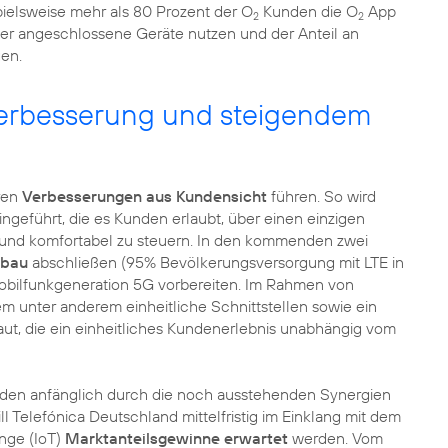
pielsweise mehr als 80 Prozent der O
Kunden die O
App
2
2
ier angeschlossene Geräte nutzen und der Anteil an
gen.
verbesserung und steigendem
aren
Verbesserungen aus Kundensicht
führen. So wird
ingeführt, die es Kunden erlaubt, über einen einzigen
h und komfortabel zu steuern. In den kommenden zwei
sbau
abschließen (95% Bevölkerungsversorgung mit LTE in
Mobilfunkgeneration 5G vorbereiten. Im Rahmen von
unter anderem einheitliche Schnittstellen sowie ein
ut, die ein einheitliches Kundenerlebnis unabhängig vom
rden anfänglich durch die noch ausstehenden Synergien
ll Telefónica Deutschland mittelfristig im Einklang mit dem
inge (IoT)
Marktanteilsgewinne erwartet
werden. Vom