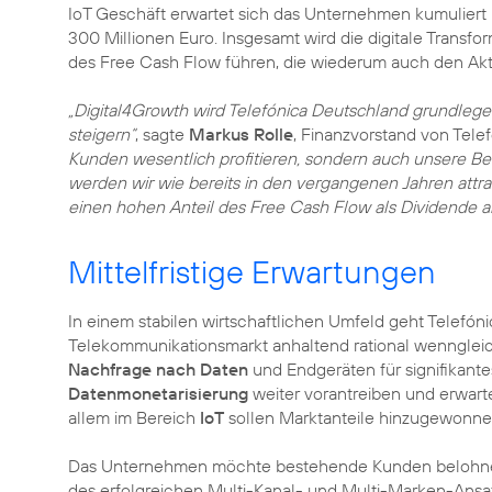
IoT Geschäft erwartet sich das Unternehmen kumuliert 
300 Millionen Euro. Insgesamt wird die digitale Transf
des Free Cash Flow führen, die wiederum auch den Ak
„Digital4Growth wird Telefónica Deutschland grundlege
steigern“
, sagte
Markus Rolle
, Finanzvorstand von Tele
Kunden wesentlich profitieren, sondern auch unsere Be
werden wir wie bereits in den vergangenen Jahren attrakt
einen hohen Anteil des Free Cash Flow als Dividende a
Mittelfristige Erwartungen
In einem stabilen wirtschaftlichen Umfeld geht Telefón
Telekommunikationsmarkt anhaltend rational wenngleich
Nachfrage nach Daten
und Endgeräten für signifikant
Datenmonetarisierung
weiter vorantreiben und erwartet
allem im Bereich
IoT
sollen Marktanteile hinzugewonn
Das Unternehmen möchte bestehende Kunden belohnen 
des erfolgreichen Multi-Kanal- und Multi-Marken-An