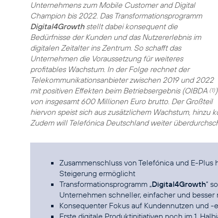
Unternehmens zum Mobile Customer and Digital
Champion bis 2022. Das Transformationsprogramm
Digital4Growth
stellt dabei konsequent die
Bedürfnisse der Kunden und das Nutzererlebnis im
digitalen Zeitalter ins Zentrum. So schafft das
Unternehmen die Voraussetzung für weiteres
profitables Wachstum. In der Folge rechnet der
Telekommunikationsanbieter zwischen 2019 und 2022
mit positiven Effekten beim Betriebsergebnis (OIBDA
)
(1)
von insgesamt 600 Millionen Euro brutto. Der Großteil
hiervon speist sich aus zusätzlichem Wachstum, hinzu
Zudem will Telefónica Deutschland weiter überdurchschn
Zusammenschluss von Telefónica und E-Plus ha
Steigerung ermöglicht
Transformationsprogramm „
Digital4Growth
“ s
Unternehmen schneller, einfacher und besse
Konsequenter Fokus auf Kundennutzen und -e
Erste digitale Produktinitiativen noch im 1. Halb