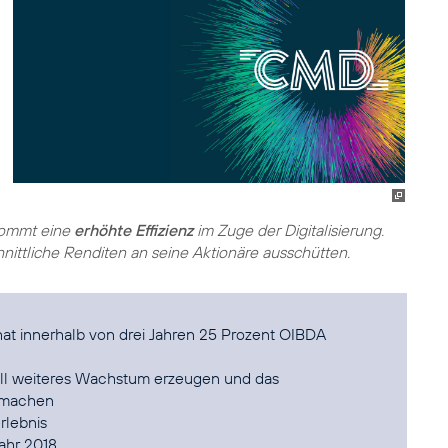
 kommt eine
erhöhte Effizienz
im Zuge der Digitalisierung.
ittliche Renditen an seine Aktionäre ausschütten.
t innerhalb von drei Jahren 25 Prozent OIBDA
oll weiteres Wachstum erzeugen und das
r machen
rlebnis
jahr 2018