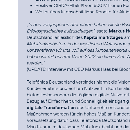
Positiver OIBDA-Effekt
von 600 Millionen Eur
(1)
Weiter überdurchschnittliche Rendite für Akti
„In den vergangenen drei Jahren haben wir die Basi
Erfolgsgeschichte aufzuschlagen“
, sagte
Markus H
Deutschland, anlässlich des
Kapitalmarkttages
am 
Mobilfunkanbietern in der westlichen Welt wurde so
konzentrieren wir uns voll auf das Kundenerlebnis 
haben wir mit unserer Vision 2022 ein klares Ziel:
werden.“
(UPDATE:
Interview mit CEO Markus Haas bei Blo
Telefónica Deutschland verbindet hiermit die Vision
Kundenerlebnis und echten Nutzwert in Kombination
bieten. Insbesondere die tägliche digitale Nutzere
Bezug auf Einfachheit und Schnelligkeit einzigarti
digitale Transformation
des Unternehmens und der
Maßnahmen werden für ein hohes Maß an Kundenzufr
Voraussetzung dafür, dass Telefónica Deutschland
Marktführer im deutschen Mobilfunk bleibt und di