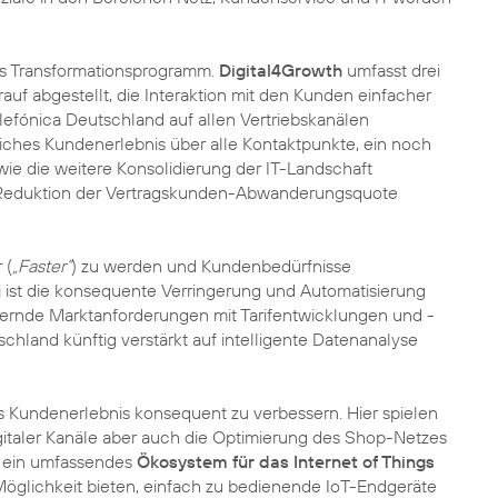
ales Transformationsprogramm.
Digital4Growth
umfasst drei
auf abgestellt, die Interaktion mit den Kunden einfacher
elefónica Deutschland auf allen Vertriebskanälen
liches Kundenerlebnis über alle Kontaktpunkte, ein noch
wie die weitere Konsolidierung der IT-Landschaft
e Reduktion der Vertragskunden-Abwanderungsquote
 (
„Faster“
) zu werden und Kundenbedürfnisse
i ist die konsequente Verringerung und Automatisierung
ndernde Marktanforderungen mit Tarifentwicklungen und -
chland künftig verstärkt auf intelligente Datenanalyse
das Kundenerlebnis konsequent zu verbessern. Hier spielen
igitaler Kanäle aber auch die Optimierung des Shop-Netzes
d ein umfassendes
Ökosystem für das Internet of Things
e Möglichkeit bieten, einfach zu bedienende IoT-Endgeräte