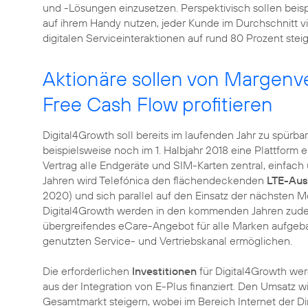
und -Lösungen einzusetzen. Perspektivisch sollen beis
auf ihrem Handy nutzen, jeder Kunde im Durchschnitt v
digitalen Serviceinteraktionen auf rund 80 Prozent stei
Aktionäre sollen von Margen
Free Cash Flow profitieren
Digital4Growth soll bereits im laufenden Jahr zu spürb
beispielsweise noch im 1. Halbjahr 2018 eine Plattform e
Vertrag alle Endgeräte und SIM-Karten zentral, einfac
Jahren wird Telefónica den flächendeckenden
LTE-Au
2020) und sich parallel auf den Einsatz der nächsten 
Digital4Growth werden in den kommenden Jahren zudem 
übergreifendes eCare-Angebot für alle Marken aufgeba
genutzten Service- und Vertriebskanal ermöglichen.
Die erforderlichen
Investitionen
für Digital4Growth we
aus der Integration von E-Plus finanziert. Den Umsatz wi
Gesamtmarkt steigern, wobei im Bereich Internet der D