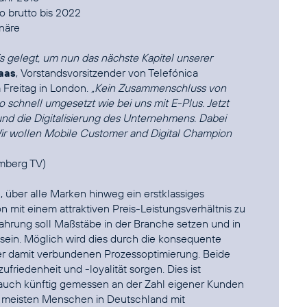
o brutto bis 2022
onäre
s gelegt, um nun das nächste Kapitel unserer
aas
, Vorstandsvorsitzender von Telefónica
Freitag in London.
„Kein Zusammenschluss von
 schnell umgesetzt wie bei uns mit E-Plus. Jetzt
und die Digitalisierung des Unternehmens. Dabei
 Wir wollen Mobile Customer and Digital Champion
omberg TV
)
, über alle Marken hinweg ein erstklassiges
 mit einem attraktiven Preis-Leistungsverhältnis zu
rfahrung soll Maßstäbe in der Branche setzen und in
g sein. Möglich wird dies durch die konsequente
 damit verbundenen Prozessoptimierung. Beide
iedenheit und -loyalität sorgen. Dies ist
 auch künftig gemessen an der Zahl eigener Kunden
e meisten Menschen in Deutschland mit