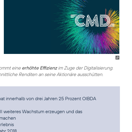
 kommt eine
erhöhte Effizienz
im Zuge der Digitalisierung.
ittliche Renditen an seine Aktionäre ausschütten.
t innerhalb von drei Jahren 25 Prozent OIBDA
oll weiteres Wachstum erzeugen und das
r machen
rlebnis
jahr 2018