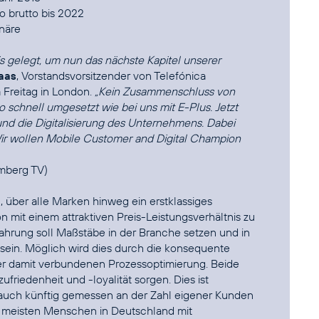
o brutto bis 2022
onäre
s gelegt, um nun das nächste Kapitel unserer
aas
, Vorstandsvorsitzender von Telefónica
Freitag in London.
„Kein Zusammenschluss von
 schnell umgesetzt wie bei uns mit E-Plus. Jetzt
und die Digitalisierung des Unternehmens. Dabei
 Wir wollen Mobile Customer and Digital Champion
omberg TV
)
, über alle Marken hinweg ein erstklassiges
 mit einem attraktiven Preis-Leistungsverhältnis zu
rfahrung soll Maßstäbe in der Branche setzen und in
g sein. Möglich wird dies durch die konsequente
 damit verbundenen Prozessoptimierung. Beide
iedenheit und -loyalität sorgen. Dies ist
 auch künftig gemessen an der Zahl eigener Kunden
e meisten Menschen in Deutschland mit