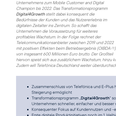
Unternehmens zum Mobile Customer and Digital
Champion bis 2022. Das Transformationsprogramm
Digital4Growth
stellt dabei konsequent die
Bedürfnisse der Kunden und das Nutzererlebnis im
digitalen Zeitalter ins Zentrum. So schafft das
Unternehmen die Voraussetzung für weiteres
profitables Wachstum. In der Folge rechnet der
Telekommunikationsanbieter zwischen 2019 und 2022
mit positiven Effekten beim Betriebsergebnis (OIBDA
)
(1)
von insgesamt 600 Millionen Euro brutto. Der Großteil
hiervon speist sich aus zusätzlichem Wachstum, hinzu
Zudem will Telefónica Deutschland weiter überdurchschn
Zusammenschluss von Telefónica und E-Plus ha
Steigerung ermöglicht
Transformationsprogramm „
Digital4Growth
“ s
Unternehmen schneller, einfacher und besse
Konsequenter Fokus auf Kundennutzen und -e
Erste digitale Produktinitiativen noch im 1. Halb