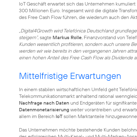
IoT Geschäft erwartet sich das Unternehmen kumuliert 
300 Millionen Euro. Insgesamt wird die digitale Transf
des Free Cash Flow führen, die wiederum auch den Ak
„Digital4Growth wird Telefónica Deutschland grundlege
steigern“
, sagte
Markus Rolle
, Finanzvorstand von Tele
Kunden wesentlich profitieren, sondern auch unsere Be
werden wir wie bereits in den vergangenen Jahren attrakt
einen hohen Anteil des Free Cash Flow als Dividende a
Mittelfristige Erwartungen
In einem stabilen wirtschaftlichen Umfeld geht Telefón
Telekommunikationsmarkt anhaltend rational wenngleich
Nachfrage nach Daten
und Endgeräten für signifikant
Datenmonetarisierung
weiter vorantreiben und erwartet
allem im Bereich
IoT
sollen Marktanteile hinzugewonn
Das Unternehmen möchte bestehende Kunden belohnen 
des erfolgreichen Multi-Kanal- und Multi-Marken-An