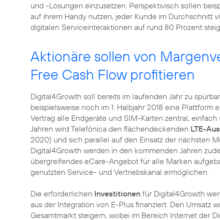
und -Lösungen einzusetzen. Perspektivisch sollen beis
auf ihrem Handy nutzen, jeder Kunde im Durchschnitt v
digitalen Serviceinteraktionen auf rund 80 Prozent stei
Aktionäre sollen von Margen
Free Cash Flow profitieren
Digital4Growth soll bereits im laufenden Jahr zu spürb
beispielsweise noch im 1. Halbjahr 2018 eine Plattform e
Vertrag alle Endgeräte und SIM-Karten zentral, einfac
Jahren wird Telefónica den flächendeckenden
LTE-Au
2020) und sich parallel auf den Einsatz der nächsten 
Digital4Growth werden in den kommenden Jahren zudem 
übergreifendes eCare-Angebot für alle Marken aufgeba
genutzten Service- und Vertriebskanal ermöglichen.
Die erforderlichen
Investitionen
für Digital4Growth we
aus der Integration von E-Plus finanziert. Den Umsatz wi
Gesamtmarkt steigern, wobei im Bereich Internet der D