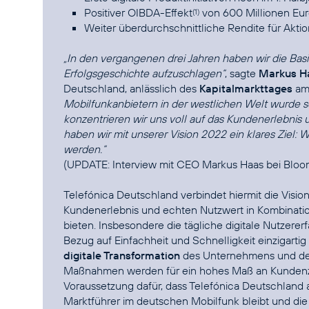
Positiver OIBDA-Effekt
von 600 Millionen Eur
(1)
Weiter überdurchschnittliche Rendite für Akti
„In den vergangenen drei Jahren haben wir die Basi
Erfolgsgeschichte aufzuschlagen“
, sagte
Markus H
Deutschland, anlässlich des
Kapitalmarkttages
am 
Mobilfunkanbietern in der westlichen Welt wurde so
konzentrieren wir uns voll auf das Kundenerlebnis 
haben wir mit unserer Vision 2022 ein klares Ziel:
werden.“
(UPDATE:
Interview mit CEO Markus Haas bei Blo
Telefónica Deutschland verbindet hiermit die Vision
Kundenerlebnis und echten Nutzwert in Kombination
bieten. Insbesondere die tägliche digitale Nutzere
Bezug auf Einfachheit und Schnelligkeit einzigarti
digitale Transformation
des Unternehmens und der
Maßnahmen werden für ein hohes Maß an Kundenzufr
Voraussetzung dafür, dass Telefónica Deutschland
Marktführer im deutschen Mobilfunk bleibt und di