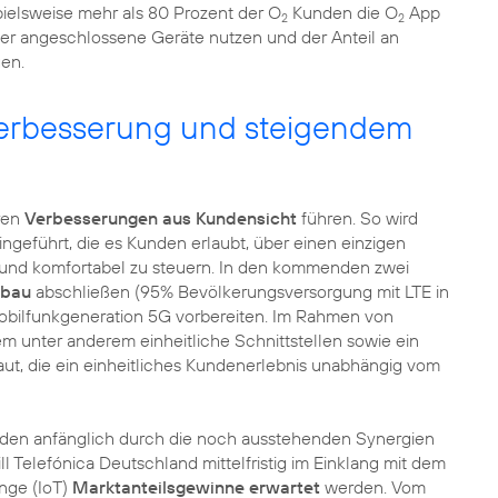
pielsweise mehr als 80 Prozent der O
Kunden die O
App
2
2
ier angeschlossene Geräte nutzen und der Anteil an
gen.
verbesserung und steigendem
aren
Verbesserungen aus Kundensicht
führen. So wird
ingeführt, die es Kunden erlaubt, über einen einzigen
h und komfortabel zu steuern. In den kommenden zwei
sbau
abschließen (95% Bevölkerungsversorgung mit LTE in
Mobilfunkgeneration 5G vorbereiten. Im Rahmen von
unter anderem einheitliche Schnittstellen sowie ein
ut, die ein einheitliches Kundenerlebnis unabhängig vom
rden anfänglich durch die noch ausstehenden Synergien
ll Telefónica Deutschland mittelfristig im Einklang mit dem
inge (IoT)
Marktanteilsgewinne erwartet
werden. Vom