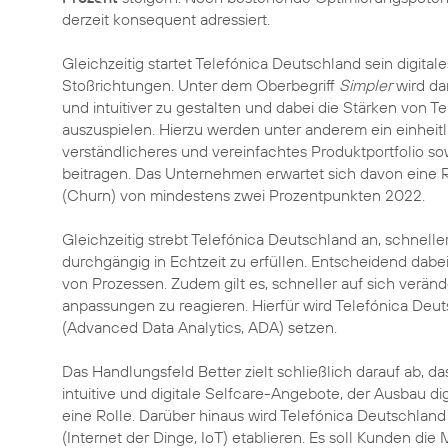
derzeit konsequent adressiert.
Gleichzeitig startet Telefónica Deutschland sein digit
Stoßrichtungen. Unter dem Oberbegriff
Simpler
wird dar
und intuitiver zu gestalten und dabei die Stärken von T
auszuspielen. Hierzu werden unter anderem ein einheit
verständlicheres und vereinfachtes Produktportfolio so
beitragen. Das Unternehmen erwartet sich davon ein
(Churn) von mindestens zwei Prozentpunkten 2022.
Gleichzeitig strebt Telefónica Deutschland an, schneller
durchgängig in Echtzeit zu erfüllen. Entscheidend dabe
von Prozessen. Zudem gilt es, schneller auf sich verä
anpassungen zu reagieren. Hierfür wird Telefónica Deuts
(Advanced Data Analytics, ADA) setzen.
Das Handlungsfeld Better zielt schließlich darauf ab, 
intuitive und digitale Selfcare-Angebote, der Ausbau d
eine Rolle. Darüber hinaus wird Telefónica Deutschlan
(Internet der Dinge, IoT) etablieren. Es soll Kunden di