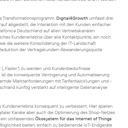
ales Transformationsprogramm.
Digital4Growth
umfasst drei
auf abgestellt, die Interaktion mit den Kunden einfacher
elefónica Deutschland auf allen Vertriebskanälen
liches Kundenerlebnis über alle Kontaktpunkte, ein noch
wie die weitere Konsolidierung der IT-Landschaft
e Reduktion der Vertragskunden-Abwanderungsquote
 (
„Faster“
) zu werden und Kundenbedürfnisse
i ist die konsequente Verringerung und Automatisierung
ndernde Marktanforderungen mit Tarifentwicklungen und -
chland künftig verstärkt auf intelligente Datenanalyse
das Kundenerlebnis konsequent zu verbessern. Hier spielen
igitaler Kanäle aber auch die Optimierung des Shop-Netzes
d ein umfassendes
Ökosystem für das Internet of Things
e Möglichkeit bieten, einfach zu bedienende IoT-Endgeräte